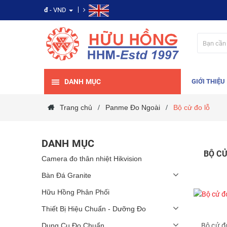
đ
- VND
DANH MỤC
GIỚI THIỆU
Trang chủ
Panme Đo Ngoài
Bộ cử đo lỗ
/
/
DANH MỤC
BỘ CỬ
Camera đo thân nhiệt Hikvision
Bàn Đá Granite
Hữu Hồng Phân Phối
Thiết Bị Hiệu Chuẩn - Dưỡng Đo
Dụng Cụ Đo Chuẩn
Bộ cử đ