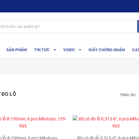
SẢN PHẨM
TIN TỨC
VIDEO
GIẤY CHỨNG NHẬN
CA
 ĐO LỖ
Hiển thị:
o lỗ 8-150mm, 6 pcs Mitutoyo,
Bộ cử đo lỗ 0,313-6", 6 pcs Mitu