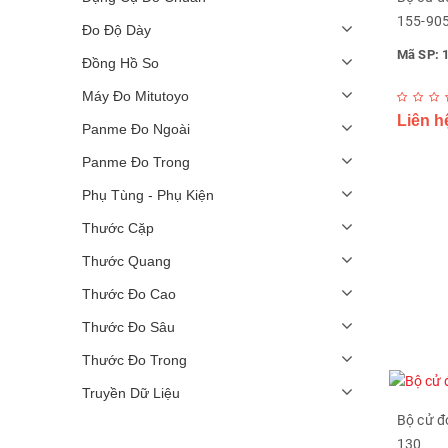
155-90
Đo Độ Dày
Mã SP: 
Đồng Hồ So
Máy Đo Mitutoyo
Liên h
Panme Đo Ngoài
Panme Đo Trong
Phụ Tùng - Phụ Kiện
Thước Cặp
Thước Quang
Thước Đo Cao
Thước Đo Sâu
Thước Đo Trong
Truyền Dữ Liệu
Bộ cử đ
130