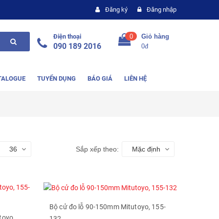
Đăng ký
Đăng nhập
Điện thoại
0
Giỏ hàng
090 189 2016
0đ
TALOGUE
TUYỂN DỤNG
BÁO GIÁ
LIÊN HỆ
36
Sắp xếp theo:
Mặc định
Bộ cử đo lỗ 90-150mm Mitutoyo, 155-
toyo,
132