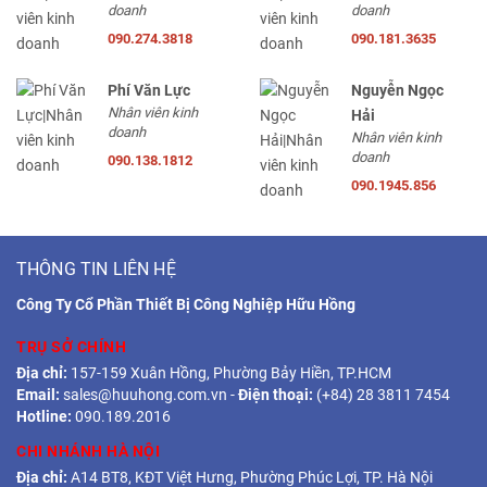
doanh
doanh
090.274.3818
090.181.3635
Phí Văn Lực
Nguyễn Ngọc
Nhân viên kinh
Hải
doanh
Nhân viên kinh
doanh
090.138.1812
090.1945.856
THÔNG TIN LIÊN HỆ
Công Ty Cổ Phần Thiết Bị Công Nghiệp Hữu Hồng
TRỤ SỞ CHÍNH
Địa chỉ:
157-159 Xuân Hồng, Phường Bảy Hiền, TP.HCM
Email:
sales@huuhong.com.vn
-
Điện thoại:
(+84) 28 3811 7454
Hotline:
090.189.2016
CHI NHÁNH HÀ NỘI
Địa chỉ:
A14 BT8, KĐT Việt Hưng, Phường Phúc Lợi, TP. Hà Nội