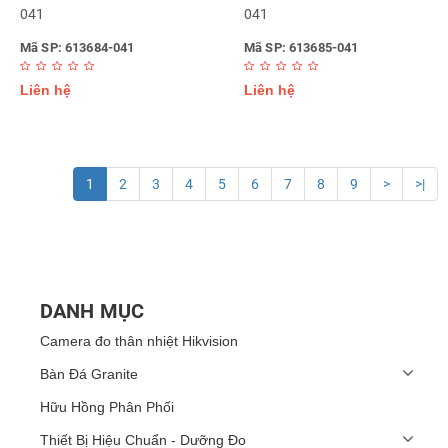
041
041
Mã SP: 613684-041
Mã SP: 613685-041
Liên hệ
Liên hệ
1
2
3
4
5
6
7
8
9
>
>|
DANH MỤC
Camera đo thân nhiệt Hikvision
Bàn Đá Granite
Hữu Hồng Phân Phối
Thiết Bị Hiệu Chuẩn - Dưỡng Đo