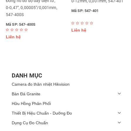
Đồng hồ đo độ dày điện tử,
0-12mm, 0,001mm, 547-401
0-0,47", 0,00005"/0,001mm,
Mã SP: 547-401
547-400S
Mã SP: 547-400S
Liên hệ
Liên hệ
DANH MỤC
Camera đo thân nhiệt Hikvision
Bàn Đá Granite
Hữu Hồng Phân Phối
Thiết Bị Hiệu Chuẩn - Dưỡng Đo
Dụng Cụ Đo Chuẩn