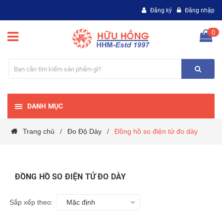
Đăng ký
Đăng nhập
0
DANH MỤC
Trang chủ
Đo Độ Dày
Đồng hồ so điện tử đo dày
/
/
ĐỒNG HỒ SO ĐIỆN TỬ ĐO DÀY
Sắp xếp theo:
Mặc định