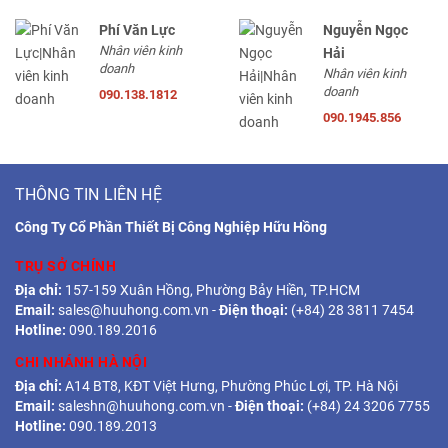
Phí Văn Lực
Nguyễn Ngọc
Nhân viên kinh
Hải
doanh
Nhân viên kinh
doanh
090.138.1812
090.1945.856
THÔNG TIN LIÊN HỆ
Công Ty Cổ Phần Thiết Bị Công Nghiệp Hữu Hồng
TRỤ SỞ CHÍNH
Địa chỉ:
157-159 Xuân Hồng, Phường Bảy Hiền, TP.HCM
Email:
sales@huuhong.com.vn
-
Điện thoại:
(+84) 28 3811 7454
Hotline:
090.189.2016
CHI NHÁNH HÀ NỘI
Địa chỉ:
A14 BT8, KĐT Việt Hưng, Phường Phúc Lợi, TP. Hà Nội
Email:
saleshn@huuhong.com.vn
-
Điện thoại:
(+84) 24 3206 7755
Hotline:
090.189.2013