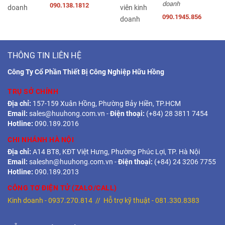
doanh
090.138.1812
090.1945.856
THÔNG TIN LIÊN HỆ
Công Ty Cổ Phần Thiết Bị Công Nghiệp Hữu Hồng
TRỤ SỞ CHÍNH
Địa chỉ:
157-159 Xuân Hồng, Phường Bảy Hiền, TP.HCM
Email:
sales@huuhong.com.vn
-
Điện thoại:
(+84) 28 3811 7454
Hotline:
090.189.2016
CHI NHÁNH HÀ NỘI
Địa chỉ:
A14 BT8, KĐT Việt Hưng, Phường Phúc Lợi, TP. Hà Nội
Email:
saleshn@huuhong.com.vn
-
Điện thoại:
(+84) 24 3206 7755
Hotline:
090.189.2013
CÔNG TƠ ĐIỆN TỬ (ZALO/CALL)
Kinh doanh -
0937.270.814
// Hỗ trợ kỹ thuật -
081.330.8383