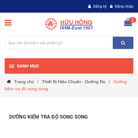
Đăng ký
Đăng nhập
0
DANH MỤC
Trang chủ
Thiết Bị Hiệu Chuẩn - Dưỡng Đo
Dưỡng
/
/
kiểm tra độ song song
DƯỠNG KIỂM TRA ĐỘ SONG SONG