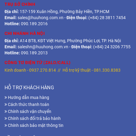
TRỤ SỞ CHÍNH
Địa chỉ:
157-159 Xuân Hồng, Phường Bảy Hiền, TP.HCM
Email:
sales@huuhong.com.vn
-
Điện thoại:
(+84) 28 3811 7454
Hotline:
090.189.2016
CHI NHÁNH HÀ NỘI
Địa chỉ:
A14 BT8, KĐT Việt Hưng, Phường Phúc Lợi, TP. Hà Nội
Email:
saleshn@huuhong.com.vn
-
Điện thoại:
(+84) 24 3206 7755
Hotline:
090.189.2013
CÔNG TƠ ĐIỆN TỬ (ZALO/CALL)
Kinh doanh -
0937.270.814
// Hỗ trợ kỹ thuật -
081.330.8383
HỖ TRỢ KHÁCH HÀNG
Hướng dẫn mua hàng
Cách thức thanh toán
Chính sách vận chuyển
Chính sách đổi trả bảo hành
Chính sách bảo mật thông tin