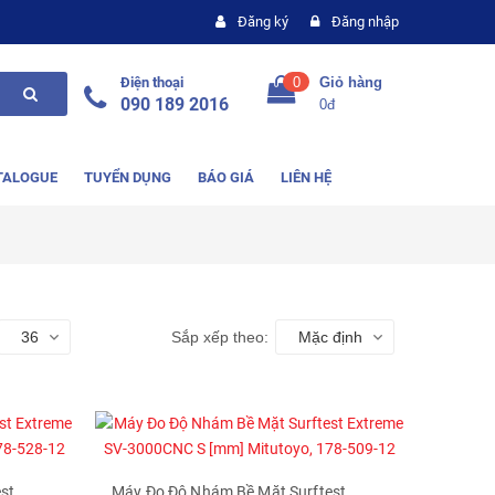
Đăng ký
Đăng nhập
Điện thoại
0
Giỏ hàng
090 189 2016
0đ
TALOGUE
TUYỂN DỤNG
BÁO GIÁ
LIÊN HỆ
36
Sắp xếp theo:
Mặc định
st
Máy Đo Độ Nhám Bề Mặt Surftest