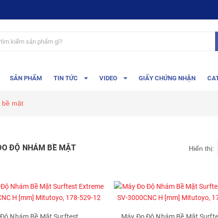
SẢN PHẨM
TIN TỨC
VIDEO
GIẤY CHỨNG NHẬN
CA
 bề mặt
ĐO ĐỘ NHÁM BỀ MẶT
Hiển thị:
Độ Nhám Bề Mặt Surftest
Máy Đo Độ Nhám Bề Mặt Surfte