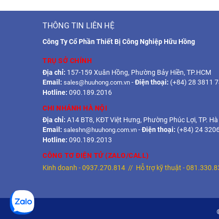
THÔNG TIN LIÊN HỆ
Công Ty Cổ Phần Thiết Bị Công Nghiệp Hữu Hồng
TRỤ SỞ CHÍNH
Địa chỉ:
157-159 Xuân Hồng, Phường Bảy Hiền, TP.HCM
Email:
-
Điện thoại:
(+84) 28 3811 
sales@huuhong.com.vn
Hotline:
090.189.2016
CHI NHÁNH HÀ NỘI
Địa chỉ:
A14 BT8, KĐT Việt Hưng, Phường Phúc Lợi, TP. Hà
Email:
-
Điện thoại:
(+84) 24 320
saleshn@huuhong.com.vn
Hotline:
090.189.2013
CÔNG TƠ ĐIỆN TỬ (ZALO/CALL)
Kinh doanh -
0937.270.814
// Hỗ trợ kỹ thuật -
081.330.8