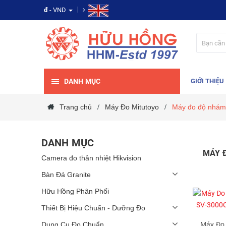
đ
- VND
DANH MỤC
GIỚI THIỆU
Trang chủ
Máy Đo Mitutoyo
Máy đo độ nhám
/
/
DANH MỤC
MÁY 
Camera đo thân nhiệt Hikvision
Bàn Đá Granite
Hữu Hồng Phân Phối
Thiết Bị Hiệu Chuẩn - Dưỡng Đo
Dụng Cụ Đo Chuẩn
Máy Đo 