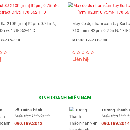
t SJ-210R [mm] R2µm; 0.75mN,
Máy đo độ nhám cầm tay Surfte
-Drive, 178-562-11D
210 [mm] R2µm; 0.75mN, 178-
178-562-11D
Mã SP: 178-560-13D
ệ
Liên hệ
KINH DOANH MIỀN NAM
Võ Xuân Khánh
Trương Thanh 
Nhân viên kinh doanh
Nhân viên kinh d
090.189.2012
090.189.2014