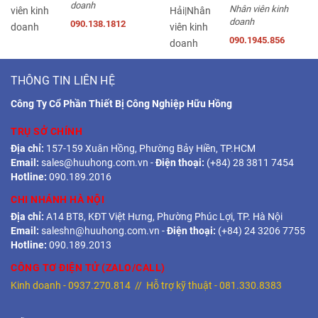
doanh
Nhân viên kinh
doanh
090.138.1812
090.1945.856
THÔNG TIN LIÊN HỆ
Công Ty Cổ Phần Thiết Bị Công Nghiệp Hữu Hồng
TRỤ SỞ CHÍNH
Địa chỉ:
157-159 Xuân Hồng, Phường Bảy Hiền, TP.HCM
Email:
sales@huuhong.com.vn
-
Điện thoại:
(+84) 28 3811 7454
Hotline:
090.189.2016
CHI NHÁNH HÀ NỘI
Địa chỉ:
A14 BT8, KĐT Việt Hưng, Phường Phúc Lợi, TP. Hà Nội
Email:
saleshn@huuhong.com.vn
-
Điện thoại:
(+84) 24 3206 7755
Hotline:
090.189.2013
CÔNG TƠ ĐIỆN TỬ (ZALO/CALL)
Kinh doanh -
0937.270.814
// Hỗ trợ kỹ thuật -
081.330.8383