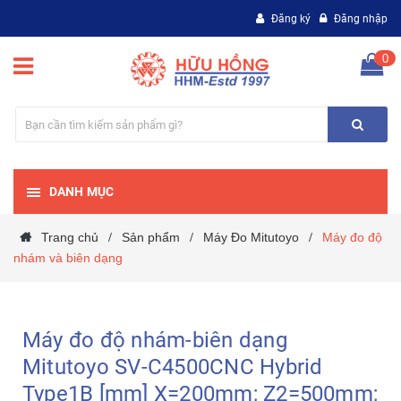
Đăng ký
Đăng nhập
0
DANH MỤC
Trang chủ
Sản phẩm
Máy Đo Mitutoyo
Máy đo độ
/
/
/
nhám và biên dạng
Máy đo độ nhám-biên dạng
Mitutoyo SV-C4500CNC Hybrid
Type1B [mm] X=200mm; Z2=500mm;