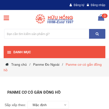
Đăng ký
Đăng nhập
0
DANH MỤC
Trang chủ
Panme Đo Ngoài
Panme cơ có gắn đồng
/
/
hồ
PANME CƠ CÓ GẮN ĐỒNG HỒ
Sắp xếp theo:
Mặc định