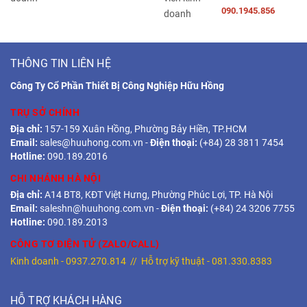
090.1945.856
THÔNG TIN LIÊN HỆ
Công Ty Cổ Phần Thiết Bị Công Nghiệp Hữu Hồng
TRỤ SỞ CHÍNH
Địa chỉ:
157-159 Xuân Hồng, Phường Bảy Hiền, TP.HCM
Email:
sales@huuhong.com.vn
-
Điện thoại:
(+84) 28 3811 7454
Hotline:
090.189.2016
CHI NHÁNH HÀ NỘI
Địa chỉ:
A14 BT8, KĐT Việt Hưng, Phường Phúc Lợi, TP. Hà Nội
Email:
saleshn@huuhong.com.vn
-
Điện thoại:
(+84) 24 3206 7755
Hotline:
090.189.2013
CÔNG TƠ ĐIỆN TỬ (ZALO/CALL)
Kinh doanh -
0937.270.814
// Hỗ trợ kỹ thuật -
081.330.8383
HỖ TRỢ KHÁCH HÀNG