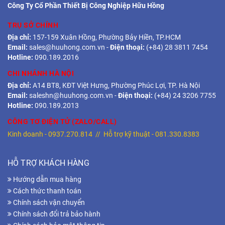
Công Ty Cổ Phần Thiết Bị Công Nghiệp Hữu Hồng
TRỤ SỞ CHÍNH
Địa chỉ:
157-159 Xuân Hồng, Phường Bảy Hiền, TP.HCM
Email:
sales@huuhong.com.vn
-
Điện thoại:
(+84) 28 3811 7454
Hotline:
090.189.2016
CHI NHÁNH HÀ NỘI
Địa chỉ:
A14 BT8, KĐT Việt Hưng, Phường Phúc Lợi, TP. Hà Nội
Email:
saleshn@huuhong.com.vn
-
Điện thoại:
(+84) 24 3206 7755
Hotline:
090.189.2013
CÔNG TƠ ĐIỆN TỬ (ZALO/CALL)
Kinh doanh -
0937.270.814
// Hỗ trợ kỹ thuật -
081.330.8383
HỖ TRỢ KHÁCH HÀNG
Hướng dẫn mua hàng
Cách thức thanh toán
Chính sách vận chuyển
Chính sách đổi trả bảo hành