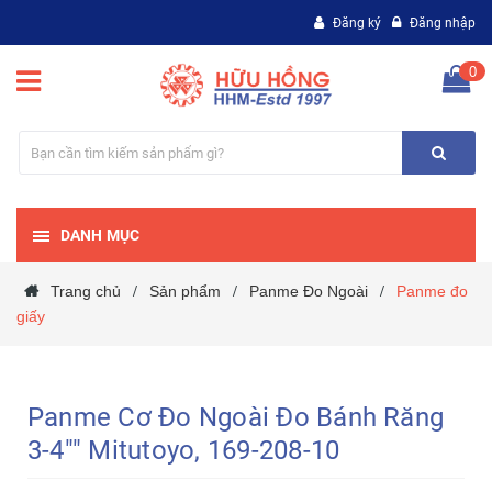
Đăng ký
Đăng nhập
0
DANH MỤC
Trang chủ
Sản phẩm
Panme Đo Ngoài
Panme đo
/
/
/
giấy
Panme Cơ Đo Ngoài Đo Bánh Răng
3-4"" Mitutoyo, 169-208-10