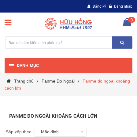
Đăng ký
Đăng nhập
0
DANH MỤC
Trang chủ
Panme Đo Ngoài
Panme đo ngoài khoảng
/
/
cách lớn
PANME ĐO NGOÀI KHOẢNG CÁCH LỚN
Sắp xếp theo:
Mặc định