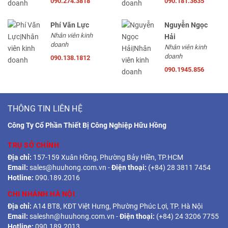
090.274.3818
090.181.3635
Phí Văn Lực
Nguyễn Ngọc
Nhân viên kinh
Hải
doanh
Nhân viên kinh
doanh
090.138.1812
090.1945.856
THÔNG TIN LIÊN HỆ
Công Ty Cổ Phần Thiết Bị Công Nghiệp Hữu Hồng
TRỤ SỞ CHÍNH
Địa chỉ:
157-159 Xuân Hồng, Phường Bảy Hiền, TP.HCM
Email:
sales@huuhong.com.vn
-
Điện thoại:
(+84) 28 3811 7454
Hotline:
090.189.2016
CHI NHÁNH HÀ NỘI
Địa chỉ:
A14 BT8, KĐT Việt Hưng, Phường Phúc Lợi, TP. Hà Nội
Email:
saleshn@huuhong.com.vn
-
Điện thoại:
(+84) 24 3206 7755
Hotline:
090.189.2013