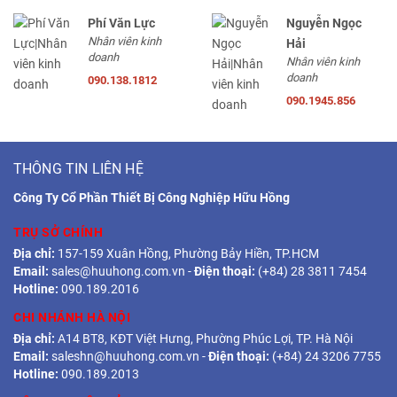
Phí Văn Lực
Nguyễn Ngọc
Nhân viên kinh
Hải
doanh
Nhân viên kinh
doanh
090.138.1812
090.1945.856
THÔNG TIN LIÊN HỆ
Công Ty Cổ Phần Thiết Bị Công Nghiệp Hữu Hồng
TRỤ SỞ CHÍNH
Địa chỉ:
157-159 Xuân Hồng, Phường Bảy Hiền, TP.HCM
Email:
sales@huuhong.com.vn
-
Điện thoại:
(+84) 28 3811 7454
Hotline:
090.189.2016
CHI NHÁNH HÀ NỘI
Địa chỉ:
A14 BT8, KĐT Việt Hưng, Phường Phúc Lợi, TP. Hà Nội
Email:
saleshn@huuhong.com.vn
-
Điện thoại:
(+84) 24 3206 7755
Hotline:
090.189.2013