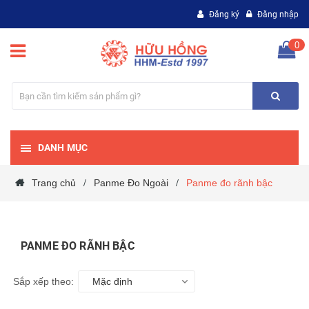
Đăng ký
Đăng nhập
0
DANH MỤC
Trang chủ
Panme Đo Ngoài
Panme đo rãnh bậc
/
/
PANME ĐO RÃNH BẬC
Sắp xếp theo:
Mặc định