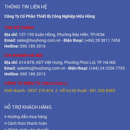
THÔNG TIN LIÊN HỆ
Công Ty Cổ Phần Thiết Bị Công Nghiệp Hữu Hồng
TRỤ SỞ CHÍNH
Địa chỉ:
157-159 Xuân Hồng, Phường Bảy Hiền, TP.HCM
Email:
sales@huuhong.com.vn
-
Điện thoại:
(+84) 28 3811 7454
Hotline:
090.189.2016
CHI NHÁNH HÀ NỘI
Địa chỉ:
A14 BT8, KĐT Việt Hưng, Phường Phúc Lợi, TP. Hà Nội
Email:
saleshn@huuhong.com.vn
-
Điện thoại:
(+84) 24 3206 7755
Hotline:
090.189.2013
CÔNG TƠ ĐIỆN TỬ (ZALO/CALL)
Kinh doanh -
0937.270.814
// Hỗ trợ kỹ thuật -
081.330.8383
HỖ TRỢ KHÁCH HÀNG
Hướng dẫn mua hàng
Cách thức thanh toán