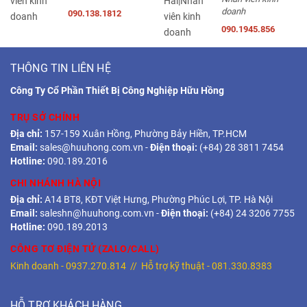
doanh
090.138.1812
090.1945.856
THÔNG TIN LIÊN HỆ
Công Ty Cổ Phần Thiết Bị Công Nghiệp Hữu Hồng
TRỤ SỞ CHÍNH
Địa chỉ:
157-159 Xuân Hồng, Phường Bảy Hiền, TP.HCM
Email:
sales@huuhong.com.vn
-
Điện thoại:
(+84) 28 3811 7454
Hotline:
090.189.2016
CHI NHÁNH HÀ NỘI
Địa chỉ:
A14 BT8, KĐT Việt Hưng, Phường Phúc Lợi, TP. Hà Nội
Email:
saleshn@huuhong.com.vn
-
Điện thoại:
(+84) 24 3206 7755
Hotline:
090.189.2013
CÔNG TƠ ĐIỆN TỬ (ZALO/CALL)
Kinh doanh -
0937.270.814
// Hỗ trợ kỹ thuật -
081.330.8383
HỖ TRỢ KHÁCH HÀNG