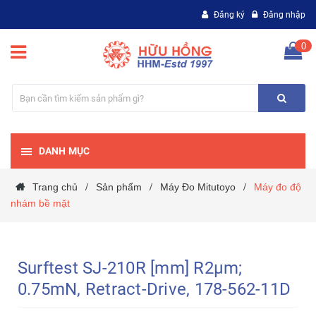
Đăng ký
Đăng nhập
0
DANH MỤC
Trang chủ
Sản phẩm
Máy Đo Mitutoyo
Máy đo độ
/
/
/
nhám bề mặt
Surftest SJ-210R [mm] R2µm;
0.75mN, Retract-Drive, 178-562-11D