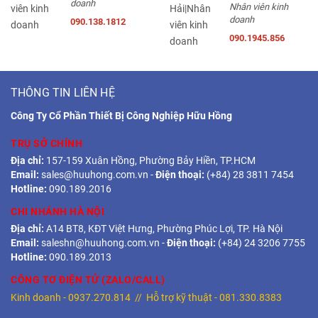
doanh
Nhân viên kinh
doanh
090.138.1812
090.1945.856
THÔNG TIN LIÊN HỆ
Công Ty Cổ Phần Thiết Bị Công Nghiệp Hữu Hồng
TRỤ SỞ CHÍNH
Địa chỉ:
157-159 Xuân Hồng, Phường Bảy Hiền, TP.HCM
Email:
sales@huuhong.com.vn
-
Điện thoại:
(+84) 28 3811 7454
Hotline:
090.189.2016
CHI NHÁNH HÀ NỘI
Địa chỉ:
A14 BT8, KĐT Việt Hưng, Phường Phúc Lợi, TP. Hà Nội
Email:
saleshn@huuhong.com.vn
-
Điện thoại:
(+84) 24 3206 7755
Hotline:
090.189.2013
CÔNG TƠ ĐIỆN TỬ (ZALO/CALL)
Kinh doanh -
0937.270.814
// Hỗ trợ kỹ thuật -
081.330.8383