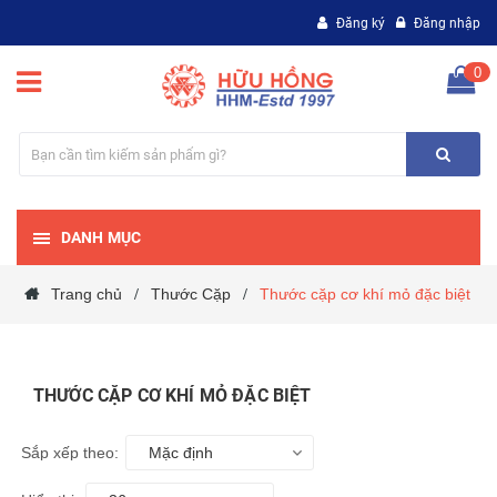
Đăng ký
Đăng nhập
0
DANH MỤC
Trang chủ
Thước Cặp
Thước cặp cơ khí mỏ đặc biệt
/
/
THƯỚC CẶP CƠ KHÍ MỎ ĐẶC BIỆT
Sắp xếp theo:
Mặc định