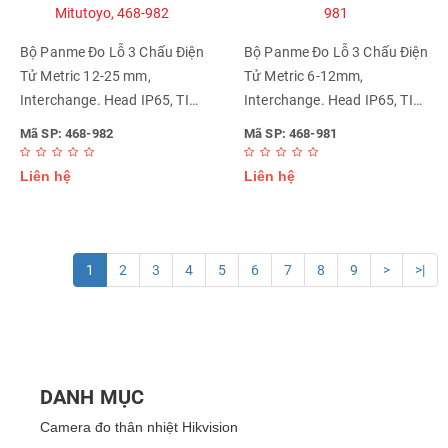
Bộ Panme Đo Lỗ 3 Chấu Điện
Bộ Panme Đo Lỗ 3 Chấu Điện
Tử Metric 12-25 mm,
Tử Metric 6-12mm,
Interchange. Head IP65, TIN
Interchange. Head IP65, TIN
Mitutoyo, 468-982
Mitutoyo, 468-981
Mã SP: 468-982
Mã SP: 468-981
Liên hệ
Liên hệ
1
2
3
4
5
6
7
8
9
>
>|
DANH MỤC
Camera đo thân nhiệt Hikvision