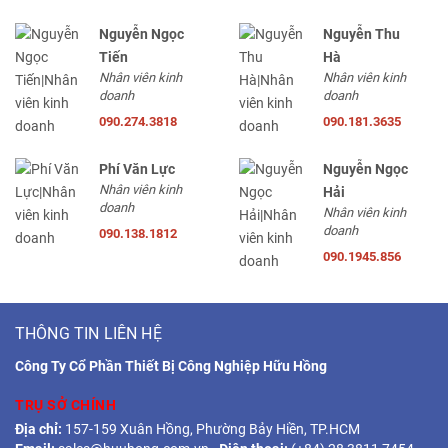
Nguyễn Ngọc
Nguyễn Thu
Tiến
Hà
Nhân viên kinh
Nhân viên kinh
doanh
doanh
090.274.3818
090.181.3635
Phí Văn Lực
Nguyễn Ngọc
Nhân viên kinh
Hải
doanh
Nhân viên kinh
doanh
090.138.1812
090.1945.856
THÔNG TIN LIÊN HỆ
Công Ty Cổ Phần Thiết Bị Công Nghiệp Hữu Hồng
TRỤ SỞ CHÍNH
Địa chỉ:
157-159 Xuân Hồng, Phường Bảy Hiền, TP.HCM