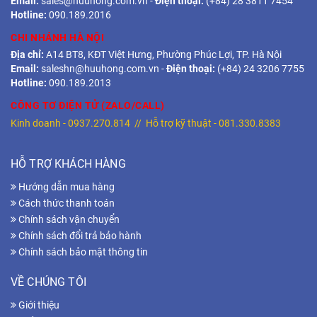
Email:
sales@huuhong.com.vn
-
Điện thoại:
(+84) 28 3811 7454
Hotline:
090.189.2016
CHI NHÁNH HÀ NỘI
Địa chỉ:
A14 BT8, KĐT Việt Hưng, Phường Phúc Lợi, TP. Hà Nội
Email:
saleshn@huuhong.com.vn
-
Điện thoại:
(+84) 24 3206 7755
Hotline:
090.189.2013
CÔNG TƠ ĐIỆN TỬ (ZALO/CALL)
Kinh doanh -
0937.270.814
// Hỗ trợ kỹ thuật -
081.330.8383
HỖ TRỢ KHÁCH HÀNG
Hướng dẫn mua hàng
Cách thức thanh toán
Chính sách vận chuyển
Chính sách đổi trả bảo hành
Chính sách bảo mật thông tin
VỀ CHÚNG TÔI
Giới thiệu