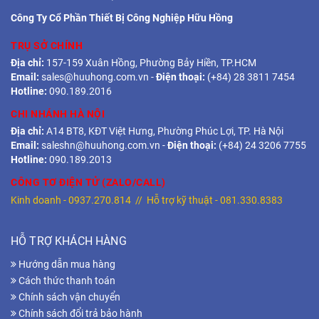
Công Ty Cổ Phần Thiết Bị Công Nghiệp Hữu Hồng
TRỤ SỞ CHÍNH
Địa chỉ:
157-159 Xuân Hồng, Phường Bảy Hiền, TP.HCM
Email:
sales@huuhong.com.vn
-
Điện thoại:
(+84) 28 3811 7454
Hotline:
090.189.2016
CHI NHÁNH HÀ NỘI
Địa chỉ:
A14 BT8, KĐT Việt Hưng, Phường Phúc Lợi, TP. Hà Nội
Email:
saleshn@huuhong.com.vn
-
Điện thoại:
(+84) 24 3206 7755
Hotline:
090.189.2013
CÔNG TƠ ĐIỆN TỬ (ZALO/CALL)
Kinh doanh -
0937.270.814
// Hỗ trợ kỹ thuật -
081.330.8383
HỖ TRỢ KHÁCH HÀNG
Hướng dẫn mua hàng
Cách thức thanh toán
Chính sách vận chuyển
Chính sách đổi trả bảo hành