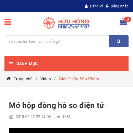
Đăng ký
Đăng nhập
0
DANH MỤC
Trang chủ
Video
Giới Thiệu Sản Phẩm
/
/
Mở hộp đồng hồ so điện tử
2018-09-27 22:24:05
1051