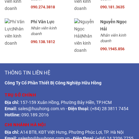
090.274.3818
090.181.3635
Phí Văn Lực
Nguyễn Ngọc
Nhân viên kinh
Hải
doanh
Nhân viên kinh
doanh
090.138.1812
090.1945.856
THÔNG TIN LIÊN HỆ
Công Ty Cổ Phần Thiết Bị Công Nghiệp Hữu Hồng
TRỤ SỞ CHÍNH
Địa chỉ:
157-159 Xuân Hồng, Phường Bảy Hiền, TP.HCM
Email:
sales@huuhong.com.vn
-
Điện thoại:
(+84) 28 3811 7454
Hotline:
090.189.2016
CHI NHÁNH HÀ NỘI
Địa chỉ:
A14 BT8, KĐT Việt Hưng, Phường Phúc Lợi, TP. Hà Nội
Email:
saleshn@huuhong.com.vn
-
Điện thoại:
(+84) 24 3206 7755