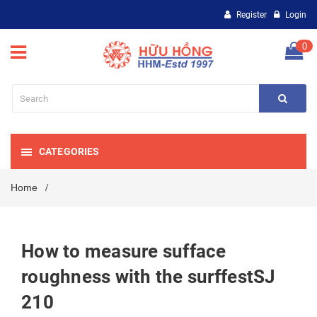
Register
Login
0
CATEGORIES
Home
/
How to measure sufface
roughness with the surffestSJ
210