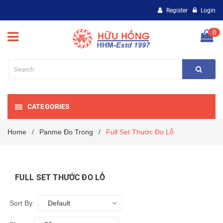
Register
Login
0
CATEGORIES
Home
Panme Đo Trong
Full Set Thước Đo Lỗ
/
/
FULL SET THƯỚC ĐO LỖ
Sort By:
Default