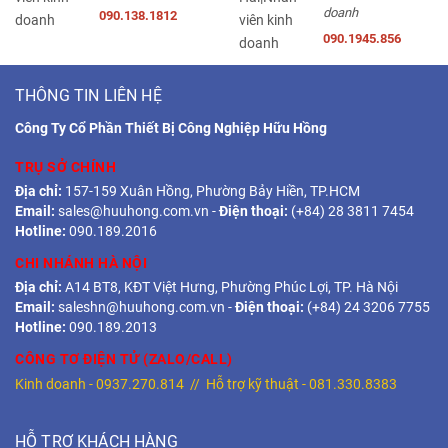
doanh
090.138.1812
090.1945.856
THÔNG TIN LIÊN HỆ
Công Ty Cổ Phần Thiết Bị Công Nghiệp Hữu Hồng
TRỤ SỞ CHÍNH
Địa chỉ:
157-159 Xuân Hồng, Phường Bảy Hiền, TP.HCM
Email:
sales@huuhong.com.vn
-
Điện thoại:
(+84) 28 3811 7454
Hotline:
090.189.2016
CHI NHÁNH HÀ NỘI
Địa chỉ:
A14 BT8, KĐT Việt Hưng, Phường Phúc Lợi, TP. Hà Nội
Email:
saleshn@huuhong.com.vn
-
Điện thoại:
(+84) 24 3206 7755
Hotline:
090.189.2013
CÔNG TƠ ĐIỆN TỬ (ZALO/CALL)
Kinh doanh -
0937.270.814
// Hỗ trợ kỹ thuật -
081.330.8383
HỖ TRỢ KHÁCH HÀNG