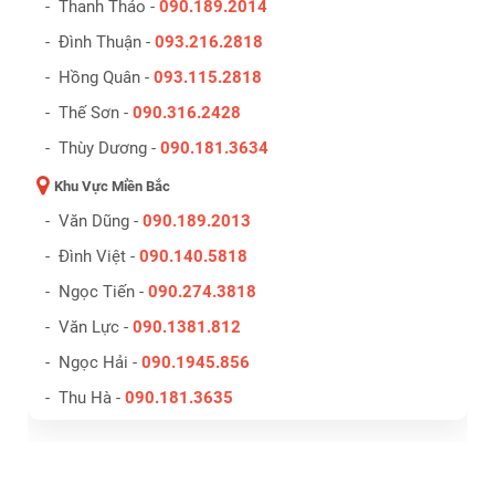
- Thanh Thảo -
090.189.2014
- Đình Thuận -
093.216.2818
- Hồng Quân -
093.115.2818
- Thế Sơn -
090.316.2428
- Thùy Dương -
090.181.3634
Khu Vực Miền Bắc
- Văn Dũng -
090.189.2013
- Đình Việt -
090.140.5818
- Ngọc Tiến -
090.274.3818
- Văn Lực -
090.1381.812
- Ngọc Hải -
090.1945.856
- Thu Hà -
090.181.3635