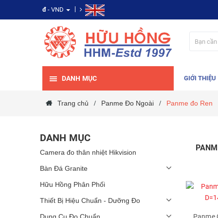
đ
- VND
DANH MỤC
GIỚI THIỆU
Trang chủ
Panme Đo Ngoài
Panme đo Ren
/
/
DANH MỤC
PANM
Camera đo thân nhiệt Hikvision
Bàn Đá Granite
Hữu Hồng Phân Phối
Thiết Bị Hiệu Chuẩn - Dưỡng Đo
Dụng Cụ Đo Chuẩn
Panme C