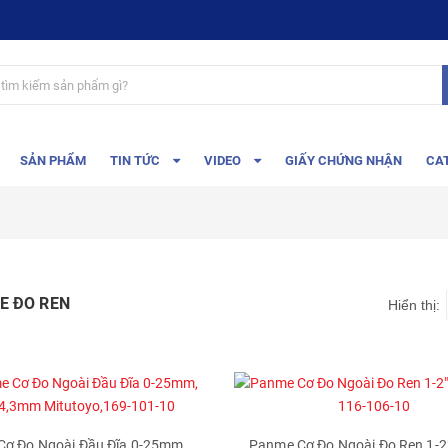
SẢN PHẨM
TIN TỨC
VIDEO
GIẤY CHỨNG NHẬN
CA
E ĐO REN
Hiển thị:
ơ Đo Ngoài Đầu Đĩa 0-25mm,
Panme Cơ Đo Ngoài Đo Ren 1-2"