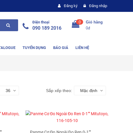
Đăng ký
Đăng nhập
Điện thoại
0
Giỏ hàng
090 189 2016
0đ
TALOGUE
TUYỂN DỤNG
BÁO GIÁ
LIÊN HỆ
36
Sắp xếp theo:
Mặc định
"
Panme Cơ Đo Ngoài Đo Ren 0-1""