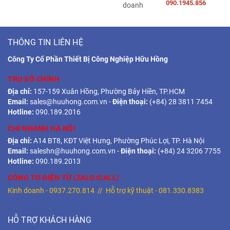
090.1945.856
THÔNG TIN LIÊN HỆ
Công Ty Cổ Phần Thiết Bị Công Nghiệp Hữu Hồng
TRỤ SỞ CHÍNH
Địa chỉ:
157-159 Xuân Hồng, Phường Bảy Hiền, TP.HCM
Email:
sales@huuhong.com.vn
-
Điện thoại:
(+84) 28 3811 7454
Hotline:
090.189.2016
CHI NHÁNH HÀ NỘI
Địa chỉ:
A14 BT8, KĐT Việt Hưng, Phường Phúc Lợi, TP. Hà Nội
Email:
saleshn@huuhong.com.vn
-
Điện thoại:
(+84) 24 3206 7755
Hotline:
090.189.2013
CÔNG TƠ ĐIỆN TỬ (ZALO/CALL)
Kinh doanh -
0937.270.814
// Hỗ trợ kỹ thuật -
081.330.8383
HỖ TRỢ KHÁCH HÀNG