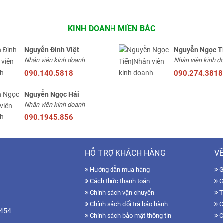
KINH DOANH MIỀN BẮC
Nguyễn Đình Việt
Nguyễn Ngọc T
Nhân viên kinh doanh
Nhân viên kinh d
090.140.5818
090.274.3818
Nguyễn Ngọc Hải
Nhân viên kinh doanh
090.1945.856
HỖ TRỢ KHÁCH HÀNG
VỀ
Hướng dẫn mua hàng
Gi
Cách thức thanh toán
G
Chính sách vận chuyển
T
Chính sách đổi trả bảo hành
C
7454
Chính sách bảo mật thông tin
C