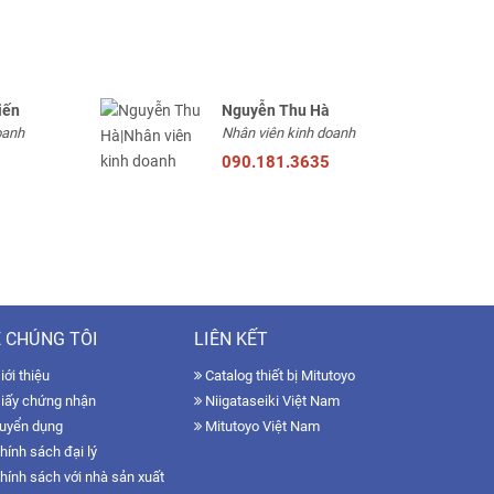
iến
Nguyễn Thu Hà
oanh
Nhân viên kinh doanh
090.181.3635
 CHÚNG TÔI
LIÊN KẾT
ới thiệu
Catalog thiết bị Mitutoyo
iấy chứng nhận
Niigataseiki Việt Nam
uyển dụng
Mitutoyo Việt Nam
hính sách đại lý
hính sách với nhà sản xuất