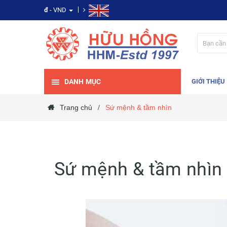
đ
- VND
DANH MỤC
GIỚI THIỆU
Trang chủ
Sứ mệnh & tầm nhìn
/
Sứ mệnh & tầm nhìn