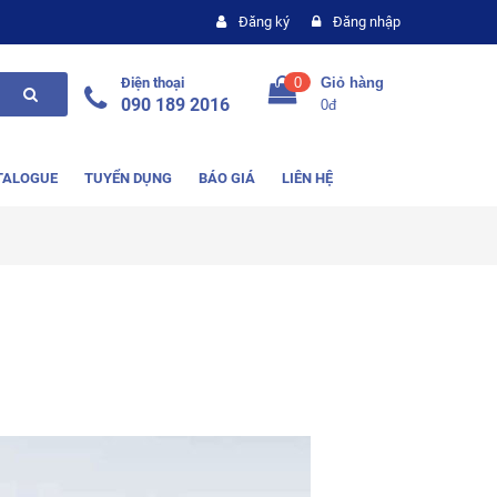
Đăng ký
Đăng nhập
Điện thoại
0
Giỏ hàng
090 189 2016
0đ
TALOGUE
TUYỂN DỤNG
BÁO GIÁ
LIÊN HỆ