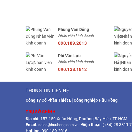
Phùng Văn Dũng
Nhân viên kinh doanh
090.189.2013
Phí Văn Lực
Nhân viên kinh doanh
090.138.1812
THÔNG TIN LIÊN HỆ
Công Ty Cổ Phần Thiết Bị Công Nghiệp Hữu Hồng
TRỤ SỞ CHÍNH
Địa chỉ:
157-159 Xuân Hồng, Phường Bảy Hiền, TP.HCM
Email:
-
Điện thoại:
(+84) 28 3811 
sales@huuhong.com.vn
Hotline:
090.189.2016