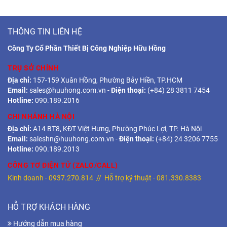
THÔNG TIN LIÊN HỆ
Công Ty Cổ Phần Thiết Bị Công Nghiệp Hữu Hồng
TRỤ SỞ CHÍNH
Địa chỉ:
157-159 Xuân Hồng, Phường Bảy Hiền, TP.HCM
Email:
sales@huuhong.com.vn
-
Điện thoại:
(+84) 28 3811 7454
Hotline:
090.189.2016
CHI NHÁNH HÀ NỘI
Địa chỉ:
A14 BT8, KĐT Việt Hưng, Phường Phúc Lợi, TP. Hà Nội
Email:
saleshn@huuhong.com.vn
-
Điện thoại:
(+84) 24 3206 7755
Hotline:
090.189.2013
CÔNG TƠ ĐIỆN TỬ (ZALO/CALL)
Kinh doanh -
0937.270.814
// Hỗ trợ kỹ thuật -
081.330.8383
HỖ TRỢ KHÁCH HÀNG
Hướng dẫn mua hàng