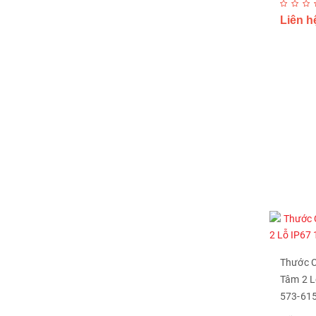
Liên h
Thước C
Tâm 2 L
573-61