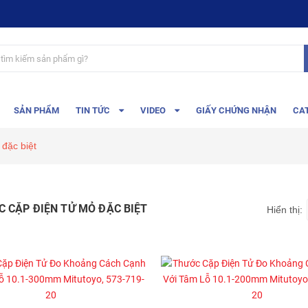
SẢN PHẨM
TIN TỨC
VIDEO
GIẤY CHỨNG NHẬN
CA
đặc biệt
 CẶP ĐIỆN TỬ MỎ ĐẶC BIỆT
Hiển thị: