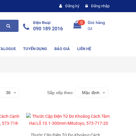
Đăng ký
Đăng nhập
Điện thoại
0
Giỏ hàng
090 189 2016
0đ
TALOGUE
TUYỂN DỤNG
BÁO GIÁ
LIÊN HỆ
36
Sắp xếp theo:
Mặc định
Thước Cặp Điện Tử Đo Khoảng Cách