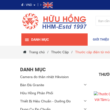
đ
- VND
DANH MỤC
GIỚI THIỆU
Trang chủ
Thước Cặp
Thước cặp điện tử mỏ 
/
/
DANH MỤC
THƯỚC
Camera đo thân nhiệt Hikvision
Bàn Đá Granite
Hữu Hồng Phân Phối
Thiết Bị Hiệu Chuẩn - Dưỡng Đo
Dụng Cụ Đo Chuẩn