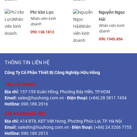
Phí Văn Lực
Nguyễn Ngọc
Nhân viên kinh
Hải
doanh
Nhân viên kinh
doanh
090.138.1812
090.1945.856
THÔNG TIN LIÊN HỆ
Công Ty Cổ Phần Thiết Bị Công Nghiệp Hữu Hồng
TRỤ SỞ CHÍNH
Địa chỉ:
157-159 Xuân Hồng, Phường Bảy Hiền, TP.HCM
Email:
sales@huuhong.com.vn
-
Điện thoại:
(+84) 28 3811 7454
Hotline:
090.189.2016
CHI NHÁNH HÀ NỘI
Địa chỉ:
A14 BT8, KĐT Việt Hưng, Phường Phúc Lợi, TP. Hà Nội
Email:
saleshn@huuhong.com.vn
-
Điện thoại:
(+84) 24 3206 7755
Hotline:
090.189.2013