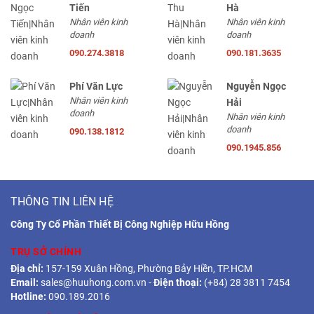
Tiến
Hà
Nhân viên kinh
Nhân viên kinh
doanh
doanh
090.274.3818
090.181.3635
Phí Văn Lực
Nguyễn Ngọc
Nhân viên kinh
Hải
doanh
Nhân viên kinh
doanh
090.138.1812
090.1945.856
THÔNG TIN LIÊN HỆ
Công Ty Cổ Phần Thiết Bị Công Nghiệp Hữu Hồng
TRỤ SỞ CHÍNH
Địa chỉ:
157-159 Xuân Hồng, Phường Bảy Hiền, TP.HCM
Email:
sales@huuhong.com.vn
-
Điện thoại:
(+84) 28 3811 7454
Hotline:
090.189.2016