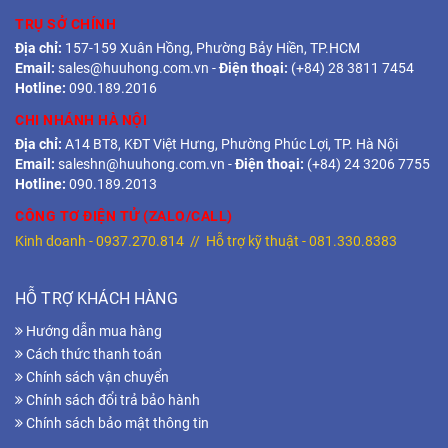
TRỤ SỞ CHÍNH
Địa chỉ:
157-159 Xuân Hồng, Phường Bảy Hiền, TP.HCM
Email:
sales@huuhong.com.vn
-
Điện thoại:
(+84) 28 3811 7454
Hotline:
090.189.2016
CHI NHÁNH HÀ NỘI
Địa chỉ:
A14 BT8, KĐT Việt Hưng, Phường Phúc Lợi, TP. Hà Nội
Email:
saleshn@huuhong.com.vn
-
Điện thoại:
(+84) 24 3206 7755
Hotline:
090.189.2013
CÔNG TƠ ĐIỆN TỬ (ZALO/CALL)
Kinh doanh -
0937.270.814
// Hỗ trợ kỹ thuật -
081.330.8383
HỖ TRỢ KHÁCH HÀNG
Hướng dẫn mua hàng
Cách thức thanh toán
Chính sách vận chuyển
Chính sách đổi trả bảo hành
Chính sách bảo mật thông tin