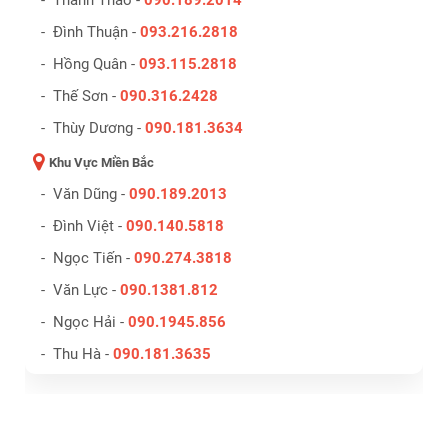
- Thanh Thảo -
090.189.2014
- Đình Thuận -
093.216.2818
- Hồng Quân -
093.115.2818
- Thế Sơn -
090.316.2428
- Thùy Dương -
090.181.3634
Khu Vực Miền Bắc
- Văn Dũng -
090.189.2013
- Đình Việt -
090.140.5818
- Ngọc Tiến -
090.274.3818
- Văn Lực -
090.1381.812
- Ngọc Hải -
090.1945.856
- Thu Hà -
090.181.3635