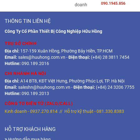
090.1945.856
THÔNG TIN LIÊN HỆ
Công Ty Cổ Phần Thiết Bị Công Nghiệp Hữu Hồng
TRỤ SỞ CHÍNH
Địa chỉ:
157-159 Xuân Hồng, Phường Bảy Hiền, TP.HCM
Email:
sales@huuhong.com.vn
-
Điện thoại:
(+84) 28 3811 7454
Hotline:
090.189.2016
CHI NHÁNH HÀ NỘI
Địa chỉ:
A14 BT8, KĐT Việt Hưng, Phường Phúc Lợi, TP. Hà Nội
Email:
saleshn@huuhong.com.vn
-
Điện thoại:
(+84) 24 3206 7755
Hotline:
090.189.2013
CÔNG TƠ ĐIỆN TỬ (ZALO/CALL)
Kinh doanh -
0937.270.814
// Hỗ trợ kỹ thuật -
081.330.8383
HỖ TRỢ KHÁCH HÀNG
Hướng dẫn mua hàng