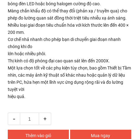
bóng đèn LED hoặc bóng halogen cường độ cao.
Màng chắn khẩu độ có thể thay đổi (phản xạ / truyền qua) cho
phép đo lường quan sát đồng thời triệt tiêu nhiễu xạ ánh sáng.
Nhiều loại giai đoạn tiêu chuẩn hóa với kích thước lên đến 400 ×
200 mm.
Cơ chế nhả nhanh cho phép bạn di chuyển giai đoạn nhanh
chóng khi đo
lớn hoặc nhiều phôi.
Thị kính có độ phóng đại cao quan sát lên đến 2000X.
Một lựa chọn tốt về các phụ kiện tùy chọn, bao gồm Thiết bị Tầm
nhìn, các máy ảnh kỹ thuật số khác nhau hoặc quản lý dữ liệu
trên PC, hứa hẹn một lĩnh vực ứng dụng rộng rãi và đo lường
tuyệt vời
hiệu quả.
-
+
Thêm vào giỏ
Mua ngay