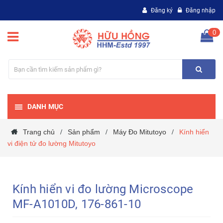
Đăng ký
Đăng nhập
0
DANH MỤC
Trang chủ
Sản phẩm
Máy Đo Mitutoyo
Kính hiển
/
/
/
vi điện tử đo lường Mitutoyo
Kính hiển vi đo lường Microscope
MF-A1010D, 176-861-10