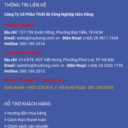
THÔNG TIN LIÊN HỆ
Công Ty Cổ Phần Thiết Bị Công Nghiệp Hữu Hồng
TRỤ SỞ CHÍNH
Địa chỉ:
157-159 Xuân Hồng, Phường Bảy Hiền, TP.HCM
Email:
sales@huuhong.com.vn
-
Điện thoại:
(+84) 28 3811 7454
Hotline:
090.189.2016
CHI NHÁNH HÀ NỘI
Địa chỉ:
A14 BT8, KĐT Việt Hưng, Phường Phúc Lợi, TP. Hà Nội
Email:
saleshn@huuhong.com.vn
-
Điện thoại:
(+84) 24 3206 7755
Hotline:
090.189.2013
CÔNG TƠ ĐIỆN TỬ (ZALO/CALL)
Kinh doanh -
0937.270.814
// Hỗ trợ kỹ thuật -
081.330.8383
HỖ TRỢ KHÁCH HÀNG
Hướng dẫn mua hàng
Cách thức thanh toán
Chính sách vận chuyển