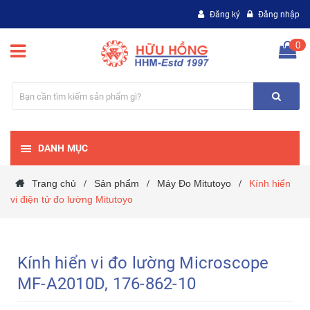
Đăng ký
Đăng nhập
0
DANH MỤC
Trang chủ
Sản phẩm
Máy Đo Mitutoyo
Kính hiển
/
/
/
vi điện tử đo lường Mitutoyo
Kính hiển vi đo lường Microscope
MF-A2010D, 176-862-10