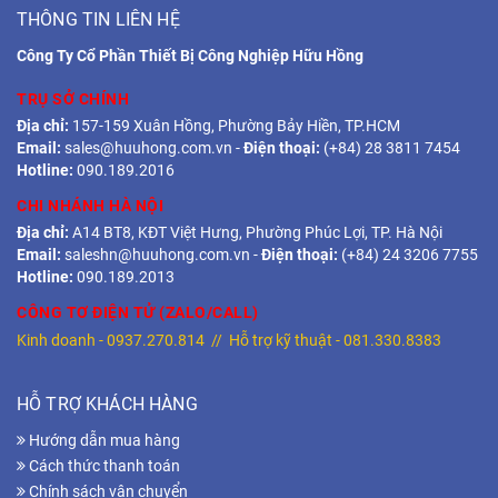
THÔNG TIN LIÊN HỆ
Công Ty Cổ Phần Thiết Bị Công Nghiệp Hữu Hồng
TRỤ SỞ CHÍNH
Địa chỉ:
157-159 Xuân Hồng, Phường Bảy Hiền, TP.HCM
Email:
sales@huuhong.com.vn
-
Điện thoại:
(+84) 28 3811 7454
Hotline:
090.189.2016
CHI NHÁNH HÀ NỘI
Địa chỉ:
A14 BT8, KĐT Việt Hưng, Phường Phúc Lợi, TP. Hà Nội
Email:
saleshn@huuhong.com.vn
-
Điện thoại:
(+84) 24 3206 7755
Hotline:
090.189.2013
CÔNG TƠ ĐIỆN TỬ (ZALO/CALL)
Kinh doanh -
0937.270.814
// Hỗ trợ kỹ thuật -
081.330.8383
HỖ TRỢ KHÁCH HÀNG
Hướng dẫn mua hàng
Cách thức thanh toán
Chính sách vận chuyển