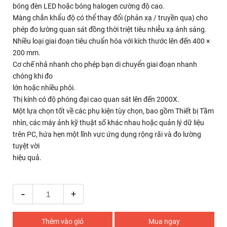
bóng đèn LED hoặc bóng halogen cường độ cao.
Màng chắn khẩu độ có thể thay đổi (phản xạ / truyền qua) cho
phép đo lường quan sát đồng thời triệt tiêu nhiễu xạ ánh sáng.
Nhiều loại giai đoạn tiêu chuẩn hóa với kích thước lên đến 400 ×
200 mm.
Cơ chế nhả nhanh cho phép bạn di chuyển giai đoạn nhanh
chóng khi đo
lớn hoặc nhiều phôi.
Thị kính có độ phóng đại cao quan sát lên đến 2000X.
Một lựa chọn tốt về các phụ kiện tùy chọn, bao gồm Thiết bị Tầm
nhìn, các máy ảnh kỹ thuật số khác nhau hoặc quản lý dữ liệu
trên PC, hứa hẹn một lĩnh vực ứng dụng rộng rãi và đo lường
tuyệt vời
hiệu quả.
-
+
Thêm vào giỏ
Mua ngay