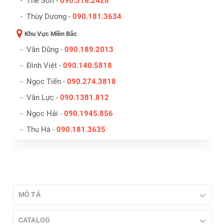
- Thế Sơn -
090.316.2428
- Thùy Dương -
090.181.3634
Khu Vực Miền Bắc
- Văn Dũng -
090.189.2013
- Đình Việt -
090.140.5818
- Ngọc Tiến -
090.274.3818
- Văn Lực -
090.1381.812
- Ngọc Hải -
090.1945.856
- Thu Hà -
090.181.3635
MÔ TẢ
CATALOG