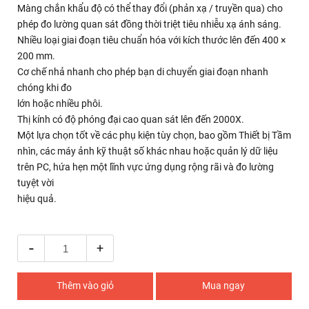
Màng chắn khẩu độ có thể thay đổi (phản xạ / truyền qua) cho
phép đo lường quan sát đồng thời triệt tiêu nhiễu xạ ánh sáng.
Nhiều loại giai đoạn tiêu chuẩn hóa với kích thước lên đến 400 ×
200 mm.
Cơ chế nhả nhanh cho phép bạn di chuyển giai đoạn nhanh
chóng khi đo
lớn hoặc nhiều phôi.
Thị kính có độ phóng đại cao quan sát lên đến 2000X.
Một lựa chọn tốt về các phụ kiện tùy chọn, bao gồm Thiết bị Tầm
nhìn, các máy ảnh kỹ thuật số khác nhau hoặc quản lý dữ liệu
trên PC, hứa hẹn một lĩnh vực ứng dụng rộng rãi và đo lường
tuyệt vời
hiệu quả.
-
+
Thêm vào giỏ
Mua ngay