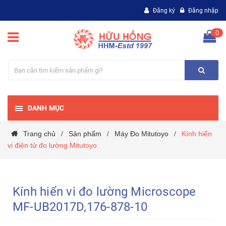
Đăng ký
Đăng nhập
0
DANH MỤC
Trang chủ
Sản phẩm
Máy Đo Mitutoyo
Kính hiển
/
/
/
vi điện tử đo lường Mitutoyo
Kính hiển vi đo lường Microscope
MF-UB2017D,176-878-10