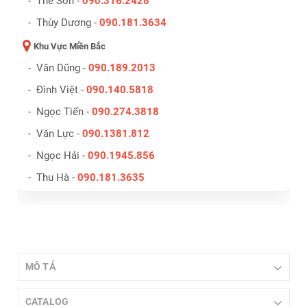
- Thế Sơn -
090.316.2428
- Thùy Dương -
090.181.3634
Khu Vực Miền Bắc
- Văn Dũng -
090.189.2013
- Đình Việt -
090.140.5818
- Ngọc Tiến -
090.274.3818
- Văn Lực -
090.1381.812
- Ngọc Hải -
090.1945.856
- Thu Hà -
090.181.3635
MÔ TẢ
CATALOG