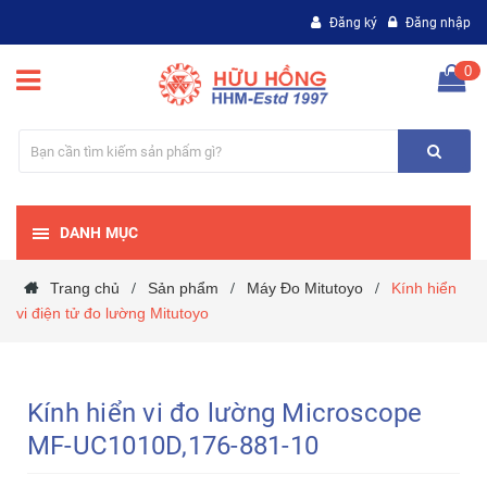
Đăng ký
Đăng nhập
0
DANH MỤC
Trang chủ
Sản phẩm
Máy Đo Mitutoyo
Kính hiển
/
/
/
vi điện tử đo lường Mitutoyo
Kính hiển vi đo lường Microscope
MF-UC1010D,176-881-10