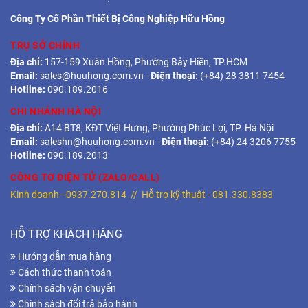
Công Ty Cổ Phần Thiết Bị Công Nghiệp Hữu Hồng
TRỤ SỞ CHÍNH
Địa chỉ:
157-159 Xuân Hồng, Phường Bảy Hiền, TP.HCM
Email:
sales@huuhong.com.vn
-
Điện thoại:
(+84) 28 3811 7454
Hotline:
090.189.2016
CHI NHÁNH HÀ NỘI
Địa chỉ:
A14 BT8, KĐT Việt Hưng, Phường Phúc Lợi, TP. Hà Nội
Email:
saleshn@huuhong.com.vn
-
Điện thoại:
(+84) 24 3206 7755
Hotline:
090.189.2013
CÔNG TƠ ĐIỆN TỬ (ZALO/CALL)
Kinh doanh -
0937.270.814
// Hỗ trợ kỹ thuật -
081.330.8383
HỖ TRỢ KHÁCH HÀNG
Hướng dẫn mua hàng
Cách thức thanh toán
Chính sách vận chuyển
Chính sách đổi trả bảo hành