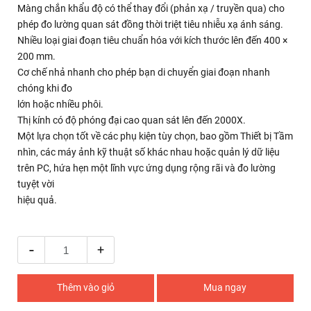
Màng chắn khẩu độ có thể thay đổi (phản xạ / truyền qua) cho
phép đo lường quan sát đồng thời triệt tiêu nhiễu xạ ánh sáng.
Nhiều loại giai đoạn tiêu chuẩn hóa với kích thước lên đến 400 ×
200 mm.
Cơ chế nhả nhanh cho phép bạn di chuyển giai đoạn nhanh
chóng khi đo
lớn hoặc nhiều phôi.
Thị kính có độ phóng đại cao quan sát lên đến 2000X.
Một lựa chọn tốt về các phụ kiện tùy chọn, bao gồm Thiết bị Tầm
nhìn, các máy ảnh kỹ thuật số khác nhau hoặc quản lý dữ liệu
trên PC, hứa hẹn một lĩnh vực ứng dụng rộng rãi và đo lường
tuyệt vời
hiệu quả.
-
+
Thêm vào giỏ
Mua ngay