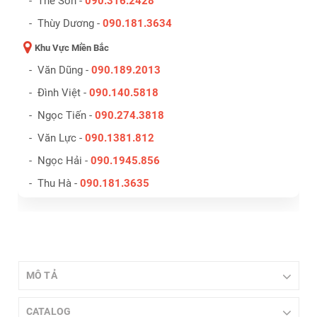
- Thế Sơn -
090.316.2428
- Thùy Dương -
090.181.3634
Khu Vực Miền Bắc
- Văn Dũng -
090.189.2013
- Đình Việt -
090.140.5818
- Ngọc Tiến -
090.274.3818
- Văn Lực -
090.1381.812
- Ngọc Hải -
090.1945.856
- Thu Hà -
090.181.3635
MÔ TẢ
CATALOG