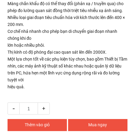
Màng chắn khẩu độ có thể thay đổi (phản xạ / truyền qua) cho
phép đo lường quan sát đồng thời triệt tiêu nhiễu xạ ánh sáng.
Nhiều loại giai đoạn tiêu chuẩn hóa với kích thước lên đến 400 ×
200 mm.
Cơ chế nhả nhanh cho phép bạn di chuyển giai đoạn nhanh
chóng khi đo
lớn hoặc nhiều phôi.
Thị kính có độ phóng đại cao quan sát lên đến 2000X.
Một lựa chọn tốt về các phụ kiện tùy chọn, bao gồm Thiết bị Tầm
nhìn, các máy ảnh kỹ thuật số khác nhau hoặc quản lý dữ liệu
trên PC, hứa hẹn một lĩnh vực ứng dụng rộng rãi và đo lường
tuyệt vời
hiệu quả.
-
+
Thêm vào giỏ
Mua ngay