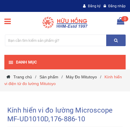
Đăng ký
Đăng nhập
0
DANH MỤC
Trang chủ
Sản phẩm
Máy Đo Mitutoyo
Kính hiển
/
/
/
vi điện tử đo lường Mitutoyo
Kính hiển vi đo lường Microscope
MF-UD1010D,176-886-10