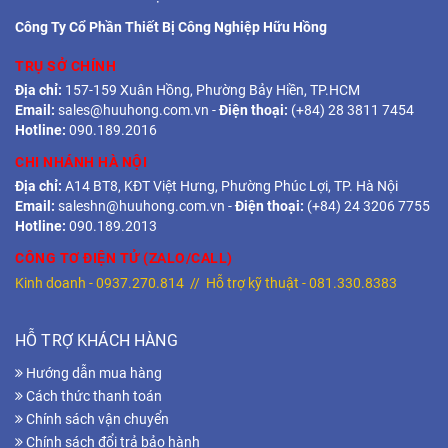
Công Ty Cổ Phần Thiết Bị Công Nghiệp Hữu Hồng
TRỤ SỞ CHÍNH
Địa chỉ:
157-159 Xuân Hồng, Phường Bảy Hiền, TP.HCM
Email:
sales@huuhong.com.vn
-
Điện thoại:
(+84) 28 3811 7454
Hotline:
090.189.2016
CHI NHÁNH HÀ NỘI
Địa chỉ:
A14 BT8, KĐT Việt Hưng, Phường Phúc Lợi, TP. Hà Nội
Email:
saleshn@huuhong.com.vn
-
Điện thoại:
(+84) 24 3206 7755
Hotline:
090.189.2013
CÔNG TƠ ĐIỆN TỬ (ZALO/CALL)
Kinh doanh -
0937.270.814
// Hỗ trợ kỹ thuật -
081.330.8383
HỖ TRỢ KHÁCH HÀNG
Hướng dẫn mua hàng
Cách thức thanh toán
Chính sách vận chuyển
Chính sách đổi trả bảo hành