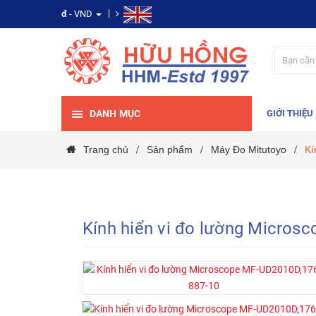
đ
- VND
DANH MỤC
GIỚI THIỆU
Trang chủ
Sản phẩm
Máy Đo Mitutoyo
Kí
/
/
/
Kính hiển vi đo lường Micros