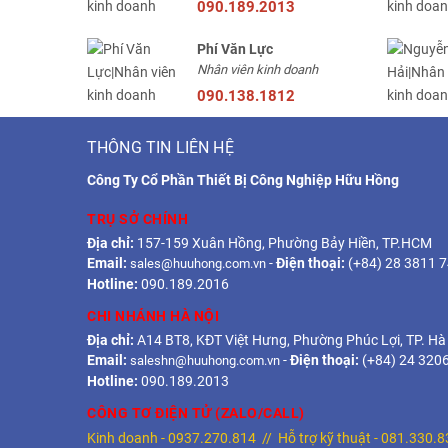
090.189.2013
Phí Văn Lực
Nhân viên kinh doanh
090.138.1812
THÔNG TIN LIÊN HỆ
Công Ty Cổ Phần Thiết Bị Công Nghiệp Hữu Hồng
TRỤ SỞ CHÍNH
Địa chỉ:
157-159 Xuân Hồng, Phường Bảy Hiền, TP.HCM
Email:
-
Điện thoại:
(+84) 28 3811 
sales@huuhong.com.vn
Hotline:
090.189.2016
CHI NHÁNH HÀ NỘI
Địa chỉ:
A14 BT8, KĐT Việt Hưng, Phường Phúc Lợi, TP. Hà
Email:
-
Điện thoại:
(+84) 24 320
saleshn@huuhong.com.vn
Hotline:
090.189.2013
CÔNG TƠ ĐIỆN TỬ (ZALO/CALL)
Kinh doanh -
0937.270.814
// Hỗ trợ kỹ thuật -
081.330.8