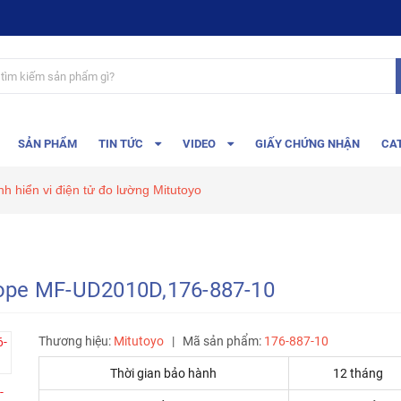
SẢN PHẨM
TIN TỨC
VIDEO
GIẤY CHỨNG NHẬN
CA
nh hiển vi điện tử đo lường Mitutoyo
cope MF-UD2010D,176-887-10
Thương hiệu:
Mitutoyo
|
Mã sản phẩm:
176-887-10
Thời gian bảo hành
12 tháng