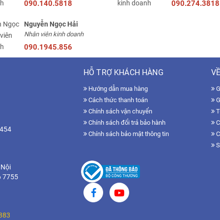
090.140.5818
090.274.3818
Nguyễn Ngọc Hải
Nhân viên kinh doanh
090.1945.856
HỖ TRỢ KHÁCH HÀNG
VỀ
Hướng dẫn mua hàng
Gi
Cách thức thanh toán
G
Chính sách vận chuyển
T
Chính sách đổi trả bảo hành
C
7454
Chính sách bảo mật thông tin
C
S
 Nội
6 7755
383