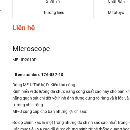
Xuất xứ
Nhật Bản
Thương hiệu
Mitutoyo
Liên hệ
Microscope
MF-UD2010D
Item number: 176-887-10
Dòng MF-U Thế hệ D: Kiểu thủ công
Kính hiển vi đo lường đa chức năng công suất cao này cho bạn k
năng quan sát chi tiết với hình ảnh dựng đứng rõ ràng và ít lóa và
trường nhìn rộng.
MF-U cung cấp cho bạn những lợi ích sau:
Đo độ chính xác là một trong những độ chính xác cao nhất trong l
Các mục tiêu NA cao đã được chứng minh từ hệ thống quang học