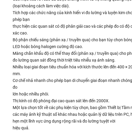
(loại khoảng cách làm việc dài).
Tích hợp các chức năng của kính hiển vi đo lường và luyện kim ch
phép bạn
thực hiện các quan sát có độ phân giải cao và các phép đo có độ 
xác cao.
Bộ phận chiếu sáng (phản xạ / truyền qua) cho bạn tùy chọn bón
LED hoặc bóng halogen cường độ cao.
Màng chắn khẩu độ có thể thay đổi (phản xạ / truyền qua) cho p
đo lường quan sát đồng thời triệt tiêu nhiễu xạ ánh sáng.
Nhiều loại giai đoạn tiêu chuẩn hóa với kích thước lên đến 400 × 2
mm.
Cơ chế nhả nhanh cho phép bạn di chuyển giai đoạn nhanh chóng
đo
lớn hoặc nhiều phôi.
Thị kính có độ phóng đại cao quan sát lên đến 2000X.
Một lựa chọn tốt về các phụ kiện tùy chọn, bao gồm Thiết bị Tầm n
các máy ảnh kỹ thuật số khác nhau hoặc quản lý dữ liệu trên PC,
hẹn một lĩnh vực ứng dụng rộng rãi và đo lường tuyệt vời
hiệu quả.