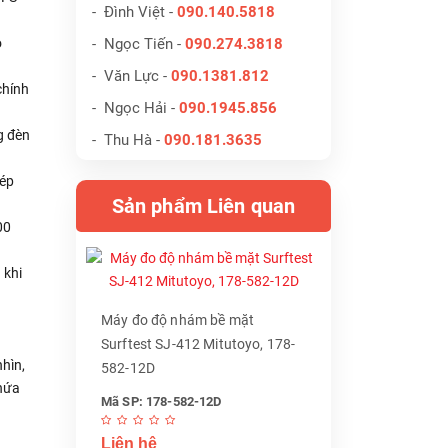
- Đình Việt -
090.140.5818
o
- Ngọc Tiến -
090.274.3818
- Văn Lực -
090.1381.812
chính
- Ngọc Hải -
090.1945.856
g đèn
- Thu Hà -
090.181.3635
hép
Sản phẩm Liên quan
00
 khi
Máy đo độ nhám bề mặt
Surftest SJ-412 Mitutoyo, 178-
hìn,
582-12D
 hứa
Mã SP: 178-582-12D
Liên hệ