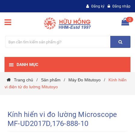
Đăng ký
Đăng nhập
0
DANH MỤC
Trang chủ
Sản phẩm
Máy Đo Mitutoyo
Kính hiển
/
/
/
vi điện tử đo lường Mitutoyo
Kính hiển vi đo lường Microscope
MF-UD2017D,176-888-10