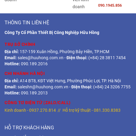
090.1945.856
THÔNG TIN LIÊN HỆ
Công Ty Cổ Phần Thiết Bị Công Nghiệp Hữu Hồng
TRỤ SỞ CHÍNH
Địa chỉ:
157-159 Xuân Hồng, Phường Bảy Hiền, TP.HCM
Email:
sales@huuhong.com.vn
-
Điện thoại:
(+84) 28 3811 7454
Hotline:
090.189.2016
CHI NHÁNH HÀ NỘI
Địa chỉ:
A14 BT8, KĐT Việt Hưng, Phường Phúc Lợi, TP. Hà Nội
Email:
saleshn@huuhong.com.vn
-
Điện thoại:
(+84) 24 3206 7755
Hotline:
090.189.2013
CÔNG TƠ ĐIỆN TỬ (ZALO/CALL)
Kinh doanh -
0937.270.814
// Hỗ trợ kỹ thuật -
081.330.8383
HỖ TRỢ KHÁCH HÀNG