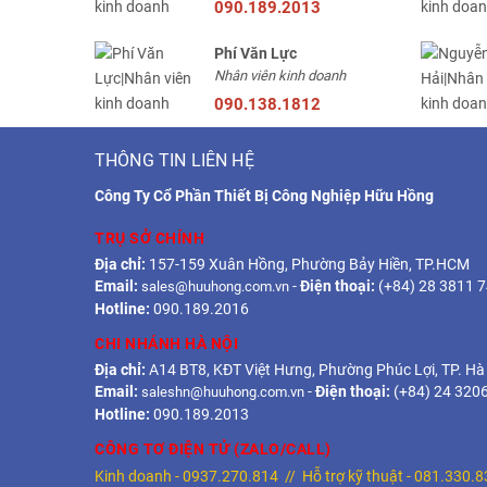
090.189.2013
Phí Văn Lực
Nhân viên kinh doanh
090.138.1812
THÔNG TIN LIÊN HỆ
Công Ty Cổ Phần Thiết Bị Công Nghiệp Hữu Hồng
TRỤ SỞ CHÍNH
Địa chỉ:
157-159 Xuân Hồng, Phường Bảy Hiền, TP.HCM
Email:
-
Điện thoại:
(+84) 28 3811 
sales@huuhong.com.vn
Hotline:
090.189.2016
CHI NHÁNH HÀ NỘI
Địa chỉ:
A14 BT8, KĐT Việt Hưng, Phường Phúc Lợi, TP. Hà
Email:
-
Điện thoại:
(+84) 24 320
saleshn@huuhong.com.vn
Hotline:
090.189.2013
CÔNG TƠ ĐIỆN TỬ (ZALO/CALL)
Kinh doanh -
0937.270.814
// Hỗ trợ kỹ thuật -
081.330.8