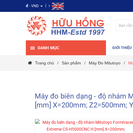
đ
- VND
DANH MỤC
GIỚI THIỆU
Trang chủ
Sản phẩm
Máy Đo Mitutoyo
Má
/
/
/
Máy đo biên dạng - độ nhám 
[mm] X=200mm; Z2=500mm; Y-a