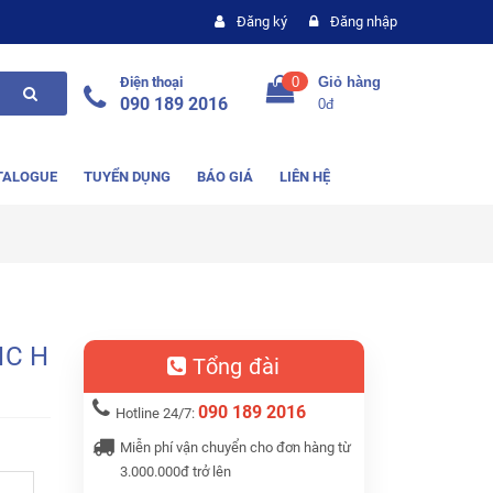
Đăng ký
Đăng nhập
Điện thoại
0
Giỏ hàng
090 189 2016
0đ
TALOGUE
TUYỂN DỤNG
BÁO GIÁ
LIÊN HỆ
NC H
Tổng đài
090 189 2016
Hotline 24/7:
Miễn phí vận chuyển cho đơn hàng từ
3.000.000đ trở lên