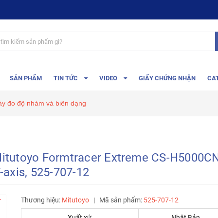
SẢN PHẨM
TIN TỨC
VIDEO
GIẤY CHỨNG NHẬN
CA
y đo độ nhám và biên dạng
Mitutoyo Formtracer Extreme CS-H5000C
xis, 525-707-12
Thương hiệu:
Mitutoyo
|
Mã sản phẩm:
525-707-12
Xuất xứ
Nhật Bản