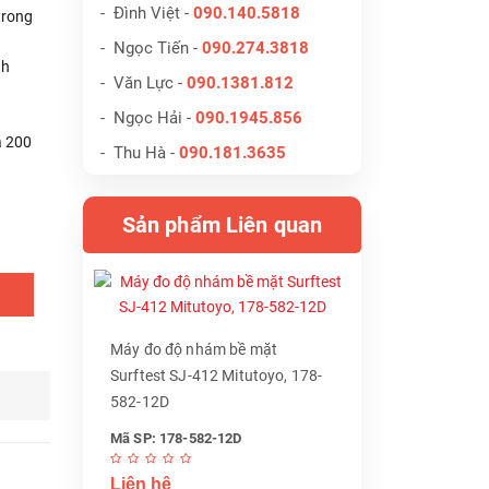
- Đình Việt -
090.140.5818
trong
- Ngọc Tiến -
090.274.3818
nh
- Văn Lực -
090.1381.812
- Ngọc Hải -
090.1945.856
à 200
- Thu Hà -
090.181.3635
Sản phẩm Liên quan
Máy đo độ nhám bề mặt
Surftest SJ-412 Mitutoyo, 178-
582-12D
Mã SP: 178-582-12D
Liên hệ