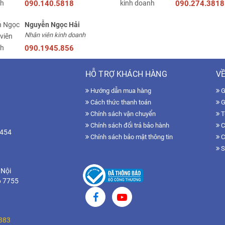
090.140.5818
090.274.3818
Nguyễn Ngọc Hải
Nhân viên kinh doanh
090.1945.856
HỖ TRỢ KHÁCH HÀNG
VỀ
Hướng dẫn mua hàng
Gi
Cách thức thanh toán
G
Chính sách vận chuyển
T
Chính sách đổi trả bảo hành
C
7454
Chính sách bảo mật thông tin
C
S
 Nội
6 7755
383