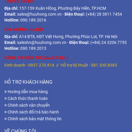
TRỤ SỞ CHÍNH
Địa chỉ:
157-159 Xuân Hồng, Phường Bảy Hiền, TP.HCM
Email:
sales@huuhong.com.vn
-
Điện thoại:
(+84) 28 3811 7454
Hotline:
090.189.2016
CHI NHÁNH HÀ NỘI
Địa chỉ:
A14 BT8, KĐT Việt Hưng, Phường Phúc Lợi, TP. Hà Nội
Email:
saleshn@huuhong.com.vn
-
Điện thoại:
(+84) 24 3206 7755
Hotline:
090.189.2013
CÔNG TƠ ĐIỆN TỬ (ZALO/CALL)
Kinh doanh -
0937.270.814
// Hỗ trợ kỹ thuật -
081.330.8383
HỖ TRỢ KHÁCH HÀNG
Hướng dẫn mua hàng
Cách thức thanh toán
Chính sách vận chuyển
Chính sách đổi trả bảo hành
Chính sách bảo mật thông tin
VỀ CHÚNG TÔI