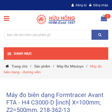
Đăng ký
Đăng nhập
0
DANH MỤC
Trang chủ
Sản phẩm
Máy Đo Mitutoyo
Máy đo
/
/
/
biên dạng - đường viền
Máy đo biên dạng Formtracer Avant
FTA - H4 C3000-D [inch] X=100mm;
Z2=500mm, 218-362-13