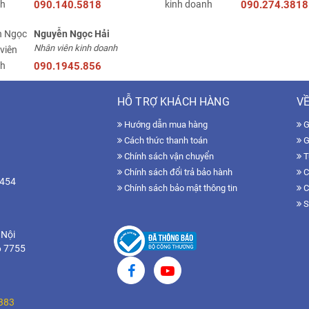
090.140.5818
090.274.3818
Nguyễn Ngọc Hải
Nhân viên kinh doanh
090.1945.856
HỖ TRỢ KHÁCH HÀNG
VỀ
Hướng dẫn mua hàng
Gi
Cách thức thanh toán
G
Chính sách vận chuyển
T
Chính sách đổi trả bảo hành
C
7454
Chính sách bảo mật thông tin
C
S
 Nội
6 7755
383