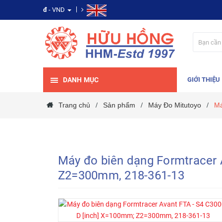
đ
- VND
DANH MỤC
GIỚI THIỆU
Trang chủ
Sản phẩm
Máy Đo Mitutoyo
Má
/
/
/
Máy đo biên dạng Formtracer 
Z2=300mm, 218-361-13