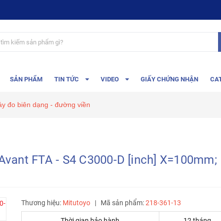
SẢN PHẨM
TIN TỨC
VIDEO
GIẤY CHỨNG NHẬN
CA
y đo biên dạng - đường viền
Avant FTA - S4 C3000-D [inch] X=100mm;
Thương hiệu:
Mitutoyo
|
Mã sản phẩm:
218-361-13
Thời gian bảo hành
12 tháng