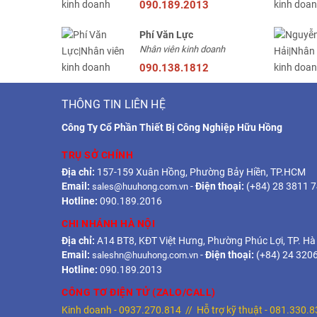
090.189.2013
Phí Văn Lực
Nhân viên kinh doanh
090.138.1812
THÔNG TIN LIÊN HỆ
Công Ty Cổ Phần Thiết Bị Công Nghiệp Hữu Hồng
TRỤ SỞ CHÍNH
Địa chỉ:
157-159 Xuân Hồng, Phường Bảy Hiền, TP.HCM
Email:
-
Điện thoại:
(+84) 28 3811 
sales@huuhong.com.vn
Hotline:
090.189.2016
CHI NHÁNH HÀ NỘI
Địa chỉ:
A14 BT8, KĐT Việt Hưng, Phường Phúc Lợi, TP. Hà
Email:
-
Điện thoại:
(+84) 24 320
saleshn@huuhong.com.vn
Hotline:
090.189.2013
CÔNG TƠ ĐIỆN TỬ (ZALO/CALL)
Kinh doanh -
0937.270.814
// Hỗ trợ kỹ thuật -
081.330.8