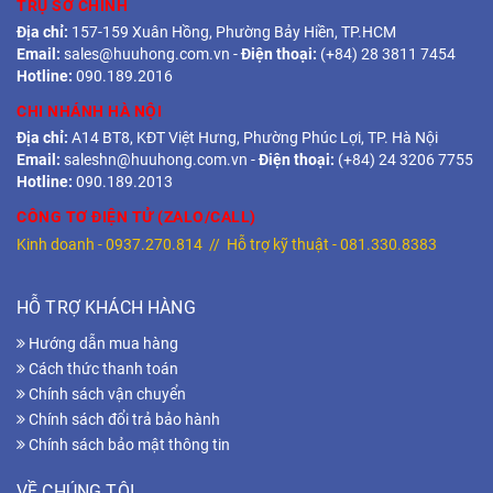
TRỤ SỞ CHÍNH
Địa chỉ:
157-159 Xuân Hồng, Phường Bảy Hiền, TP.HCM
Email:
sales@huuhong.com.vn
-
Điện thoại:
(+84) 28 3811 7454
Hotline:
090.189.2016
CHI NHÁNH HÀ NỘI
Địa chỉ:
A14 BT8, KĐT Việt Hưng, Phường Phúc Lợi, TP. Hà Nội
Email:
saleshn@huuhong.com.vn
-
Điện thoại:
(+84) 24 3206 7755
Hotline:
090.189.2013
CÔNG TƠ ĐIỆN TỬ (ZALO/CALL)
Kinh doanh -
0937.270.814
// Hỗ trợ kỹ thuật -
081.330.8383
HỖ TRỢ KHÁCH HÀNG
Hướng dẫn mua hàng
Cách thức thanh toán
Chính sách vận chuyển
Chính sách đổi trả bảo hành
Chính sách bảo mật thông tin
VỀ CHÚNG TÔI