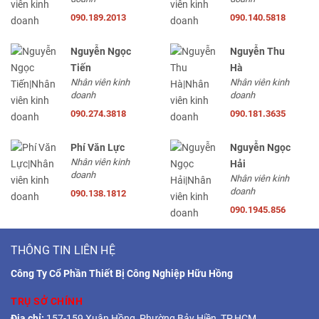
090.189.2013
090.140.5818
Nguyễn Ngọc
Nguyễn Thu
Tiến
Hà
Nhân viên kinh
Nhân viên kinh
doanh
doanh
090.274.3818
090.181.3635
Phí Văn Lực
Nguyễn Ngọc
Nhân viên kinh
Hải
doanh
Nhân viên kinh
doanh
090.138.1812
090.1945.856
THÔNG TIN LIÊN HỆ
Công Ty Cổ Phần Thiết Bị Công Nghiệp Hữu Hồng
TRỤ SỞ CHÍNH
Địa chỉ:
157-159 Xuân Hồng, Phường Bảy Hiền, TP.HCM