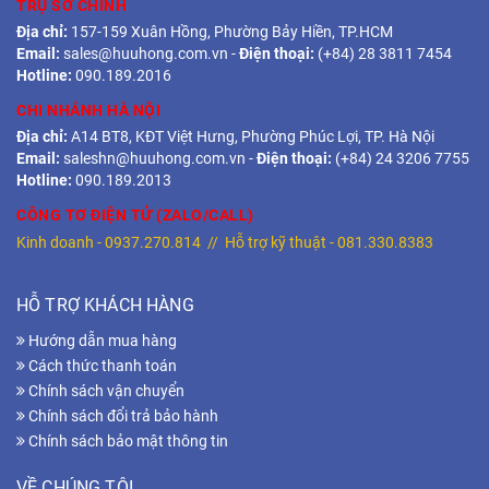
TRỤ SỞ CHÍNH
Địa chỉ:
157-159 Xuân Hồng, Phường Bảy Hiền, TP.HCM
Email:
sales@huuhong.com.vn
-
Điện thoại:
(+84) 28 3811 7454
Hotline:
090.189.2016
CHI NHÁNH HÀ NỘI
Địa chỉ:
A14 BT8, KĐT Việt Hưng, Phường Phúc Lợi, TP. Hà Nội
Email:
saleshn@huuhong.com.vn
-
Điện thoại:
(+84) 24 3206 7755
Hotline:
090.189.2013
CÔNG TƠ ĐIỆN TỬ (ZALO/CALL)
Kinh doanh -
0937.270.814
// Hỗ trợ kỹ thuật -
081.330.8383
HỖ TRỢ KHÁCH HÀNG
Hướng dẫn mua hàng
Cách thức thanh toán
Chính sách vận chuyển
Chính sách đổi trả bảo hành
Chính sách bảo mật thông tin
VỀ CHÚNG TÔI