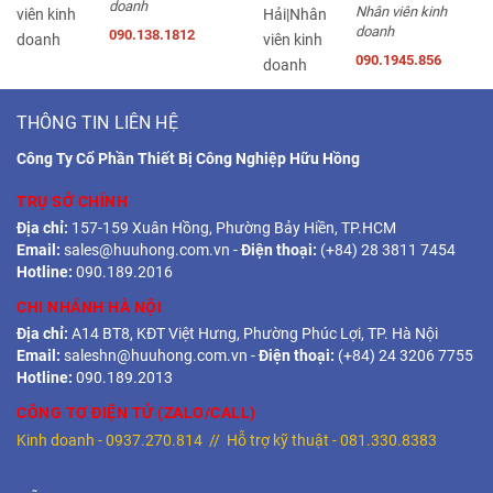
doanh
Nhân viên kinh
doanh
090.138.1812
090.1945.856
THÔNG TIN LIÊN HỆ
Công Ty Cổ Phần Thiết Bị Công Nghiệp Hữu Hồng
TRỤ SỞ CHÍNH
Địa chỉ:
157-159 Xuân Hồng, Phường Bảy Hiền, TP.HCM
Email:
sales@huuhong.com.vn
-
Điện thoại:
(+84) 28 3811 7454
Hotline:
090.189.2016
CHI NHÁNH HÀ NỘI
Địa chỉ:
A14 BT8, KĐT Việt Hưng, Phường Phúc Lợi, TP. Hà Nội
Email:
saleshn@huuhong.com.vn
-
Điện thoại:
(+84) 24 3206 7755
Hotline:
090.189.2013
CÔNG TƠ ĐIỆN TỬ (ZALO/CALL)
Kinh doanh -
0937.270.814
// Hỗ trợ kỹ thuật -
081.330.8383