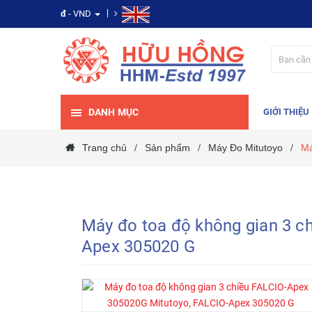
đ
- VND
DANH MỤC
GIỚI THIỆU
Trang chủ
Sản phẩm
Máy Đo Mitutoyo
Má
/
/
/
Máy đo toa độ không gian 3 c
Apex 305020 G