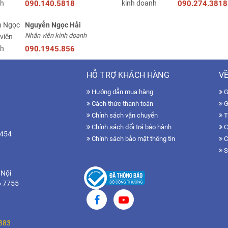
090.140.5818
090.274.3818
Nguyễn Ngọc Hải
Nhân viên kinh doanh
090.1945.856
HỖ TRỢ KHÁCH HÀNG
VỀ
Hướng dẫn mua hàng
Gi
Cách thức thanh toán
G
Chính sách vận chuyển
T
Chính sách đổi trả bảo hành
C
7454
Chính sách bảo mật thông tin
C
S
 Nội
6 7755
383