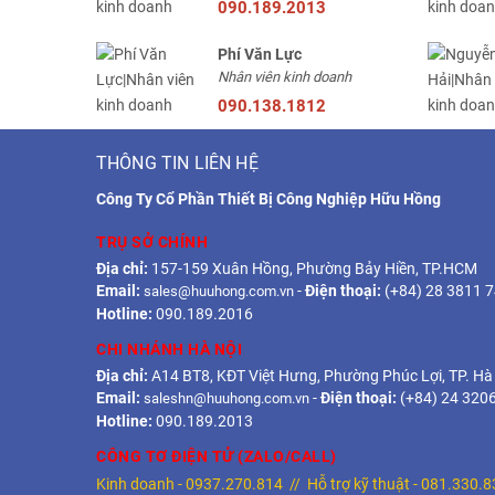
090.189.2013
Phí Văn Lực
Nhân viên kinh doanh
090.138.1812
THÔNG TIN LIÊN HỆ
Công Ty Cổ Phần Thiết Bị Công Nghiệp Hữu Hồng
TRỤ SỞ CHÍNH
Địa chỉ:
157-159 Xuân Hồng, Phường Bảy Hiền, TP.HCM
Email:
-
Điện thoại:
(+84) 28 3811 
sales@huuhong.com.vn
Hotline:
090.189.2016
CHI NHÁNH HÀ NỘI
Địa chỉ:
A14 BT8, KĐT Việt Hưng, Phường Phúc Lợi, TP. Hà
Email:
-
Điện thoại:
(+84) 24 320
saleshn@huuhong.com.vn
Hotline:
090.189.2013
CÔNG TƠ ĐIỆN TỬ (ZALO/CALL)
Kinh doanh -
0937.270.814
// Hỗ trợ kỹ thuật -
081.330.8