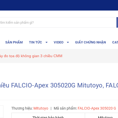
SẢN PHẨM
TIN TỨC
VIDEO
GIẤY CHỨNG NHẬN
CA
y đo tọa độ không gian 3 chiều CMM
hiều FALCIO-Apex 305020G Mitutoyo, FAL
Thương hiệu:
Mitutoyo
|
Mã sản phẩm:
FALCIO-Apex 305020 G
Thời gian bảo hành
Mitutoyo