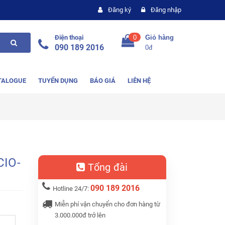
Đăng ký
Đăng nhập
Điện thoại
0
Giỏ hàng
090 189 2016
0đ
TALOGUE
TUYỂN DỤNG
BÁO GIÁ
LIÊN HỆ
CIO-
Tổng đài
090 189 2016
Hotline 24/7:
Miễn phí vận chuyển cho đơn hàng từ
3.000.000đ trở lên