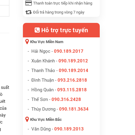
Thanh toán trực tiếp khi nhận hàng
Đổi trả hàng trong vòng 7 ngày
Hỗ trợ trực tuyến
Khu Vực Miền Nam
- Hải Ngọc -
090.189.2017
- Xuân Khánh -
090.189.2012
- Thanh Thảo -
090.189.2014
- Đình Thuận -
093.216.2818
 suất
- Hồng Quân -
093.115.2818
dò
- Thế Sơn -
090.316.2428
uét
 của
- Thùy Dương -
090.181.3634
này
Khu Vực Miền Bắc
ợc
- Văn Dũng -
090.189.2013
g