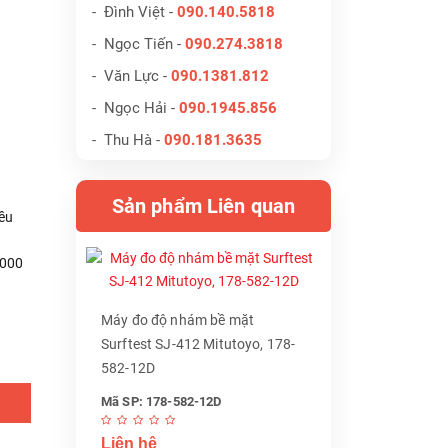
- Đình Việt -
090.140.5818
- Ngọc Tiến -
090.274.3818
- Văn Lực -
090.1381.812
- Ngọc Hải -
090.1945.856
- Thu Hà -
090.181.3635
Sản phẩm Liên quan
ều
3000
Máy đo độ nhám bề mặt
Surftest SJ-412 Mitutoyo, 178-
582-12D
Mã SP: 178-582-12D
Liên hệ