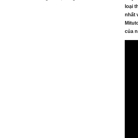
loại 
nhất 
Mitut
của n