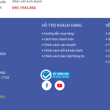
Nhân viên kinh doanh
090.1945.856
HỖ TRỢ KHÁCH HÀNG
VỀ
Hướng dẫn mua hàng
Gi
Cách thức thanh toán
G
Chính sách vận chuyển
T
Chính sách đổi trả bảo hành
C
7454
Chính sách bảo mật thông tin
C
S
 Nội
6 7755
383