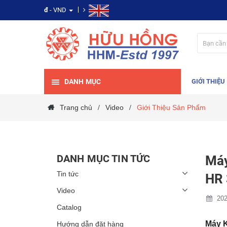
đ
- VND
DANH MỤC
GIỚI THIỆU
Trang chủ
Video
Giới Thiệu Sản Phẩm
/
/
DANH MỤC TIN TỨC
Máy
Tin tức
HR 
Video
202
Catalog
Máy K
Hướng dẫn đặt hàng