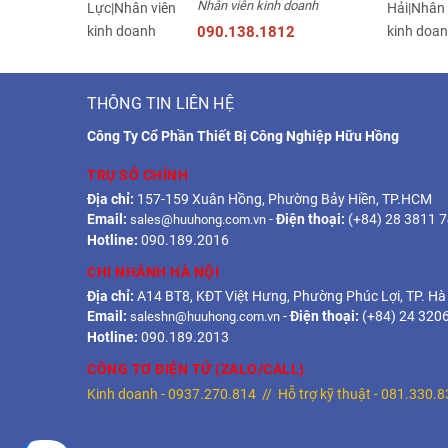
Nhân viên kinh doanh
090.138.1812
THÔNG TIN LIÊN HỆ
Công Ty Cổ Phần Thiết Bị Công Nghiệp Hữu Hồng
TRỤ SỞ CHÍNH
Địa chỉ:
157-159 Xuân Hồng, Phường Bảy Hiền, TP.HCM
Email:
-
Điện thoại:
(+84) 28 3811 
sales@huuhong.com.vn
Hotline:
090.189.2016
CHI NHÁNH HÀ NỘI
Địa chỉ:
A14 BT8, KĐT Việt Hưng, Phường Phúc Lợi, TP. Hà
Email:
-
Điện thoại:
(+84) 24 320
saleshn@huuhong.com.vn
Hotline:
090.189.2013
CÔNG TƠ ĐIỆN TỬ (ZALO/CALL)
Kinh doanh -
0937.270.814
// Hỗ trợ kỹ thuật -
081.330.8