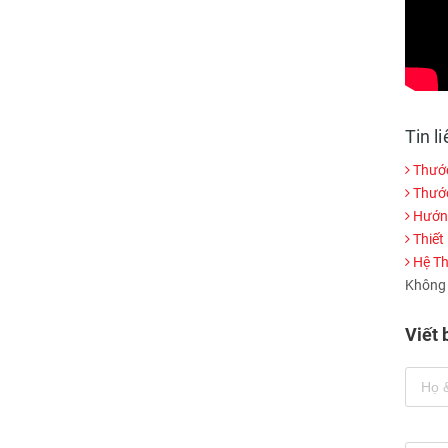
Tin l
Thước
Thước
Hướng
Thiết
Hệ Th
Không c
Viết 