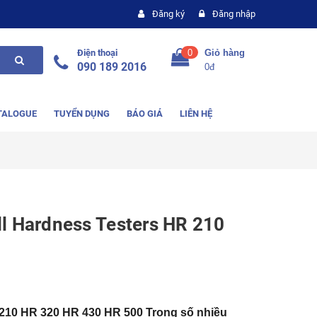
Đăng ký
Đăng nhập
Điện thoại
0
Giỏ hàng
090 189 2016
0đ
TALOGUE
TUYỂN DỤNG
BÁO GIÁ
LIÊN HỆ
l Hardness Testers HR 210
210 HR 320 HR 430 HR 500 Trong số nhiều