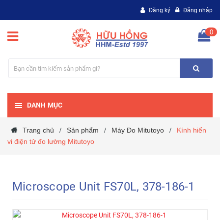
Đăng ký
Đăng nhập
0
DANH MỤC
Trang chủ
Sản phẩm
Máy Đo Mitutoyo
Kính hiển
/
/
/
vi điện tử đo lường Mitutoyo
Microscope Unit FS70L, 378-186-1