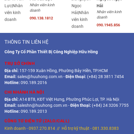
Nhân viên kinh
Hải
doanh
Nhân viên kinh
doanh
090.138.1812
090.1945.856
THÔNG TIN LIÊN HỆ
Công Ty Cổ Phần Thiết Bị Công Nghiệp Hữu Hồng
TRỤ SỞ CHÍNH
Địa chỉ:
157-159 Xuân Hồng, Phường Bảy Hiền, TP.HCM
Email:
sales@huuhong.com.vn
-
Điện thoại:
(+84) 28 3811 7454
Hotline:
090.189.2016
CHI NHÁNH HÀ NỘI
Địa chỉ:
A14 BT8, KĐT Việt Hưng, Phường Phúc Lợi, TP. Hà Nội
Email:
saleshn@huuhong.com.vn
-
Điện thoại:
(+84) 24 3206 7755
Hotline:
090.189.2013
CÔNG TƠ ĐIỆN TỬ (ZALO/CALL)
Kinh doanh -
0937.270.814
// Hỗ trợ kỹ thuật -
081.330.8383