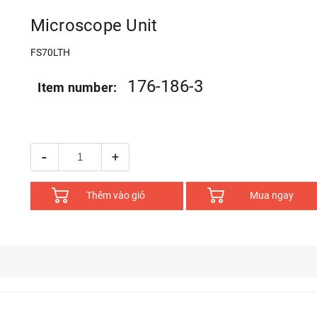
Microscope Unit
FS70LTH
176-186-3
Item number:
-
+
Thêm vào giỏ
Mua ngay