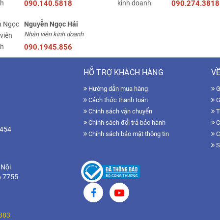
090.140.5818
090.274.3818
Nguyễn Ngọc Hải
Nhân viên kinh doanh
090.1945.856
HỖ TRỢ KHÁCH HÀNG
VỀ
Hướng dẫn mua hàng
Gi
Cách thức thanh toán
G
Chính sách vận chuyển
T
Chính sách đổi trả bảo hành
C
7454
Chính sách bảo mật thông tin
C
S
 Nội
6 7755
383