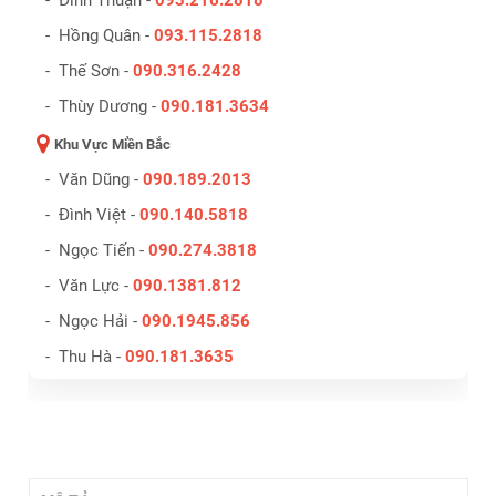
- Đình Thuận -
093.216.2818
- Hồng Quân -
093.115.2818
- Thế Sơn -
090.316.2428
- Thùy Dương -
090.181.3634
Khu Vực Miền Bắc
- Văn Dũng -
090.189.2013
- Đình Việt -
090.140.5818
- Ngọc Tiến -
090.274.3818
- Văn Lực -
090.1381.812
- Ngọc Hải -
090.1945.856
- Thu Hà -
090.181.3635