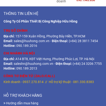
090.1945.856
THÔNG TIN LIÊN HỆ
Công Ty Cổ Phần Thiết Bị Công Nghiệp Hữu Hồng
TRỤ SỞ CHÍNH
Địa chỉ:
157-159 Xuân Hồng, Phường Bảy Hiền, TP.HCM
Email:
sales@huuhong.com.vn
-
Điện thoại:
(+84) 28 3811 7454
Hotline:
090.189.2016
CHI NHÁNH HÀ NỘI
Địa chỉ:
A14 BT8, KĐT Việt Hưng, Phường Phúc Lợi, TP. Hà Nội
Email:
saleshn@huuhong.com.vn
-
Điện thoại:
(+84) 24 3206 7755
Hotline:
090.189.2013
CÔNG TƠ ĐIỆN TỬ (ZALO/CALL)
Kinh doanh -
0937.270.814
// Hỗ trợ kỹ thuật -
081.330.8383
HỖ TRỢ KHÁCH HÀNG
Hướng dẫn mua hàng