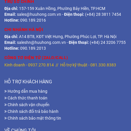
TRỤ SỞ CHÍNH
Địa chỉ:
157-159 Xuân Hồng, Phường Bảy Hiền, TP.HCM
Email:
sales@huuhong.com.vn
-
Điện thoại:
(+84) 28 3811 7454
Hotline:
090.189.2016
CHI NHÁNH HÀ NỘI
Địa chỉ:
A14 BT8, KĐT Việt Hưng, Phường Phúc Lợi, TP. Hà Nội
Email:
saleshn@huuhong.com.vn
-
Điện thoại:
(+84) 24 3206 7755
Hotline:
090.189.2013
CÔNG TƠ ĐIỆN TỬ (ZALO/CALL)
Kinh doanh -
0937.270.814
// Hỗ trợ kỹ thuật -
081.330.8383
HỖ TRỢ KHÁCH HÀNG
Hướng dẫn mua hàng
Cách thức thanh toán
Chính sách vận chuyển
Chính sách đổi trả bảo hành
Chính sách bảo mật thông tin
VỀ CHÚNG TÔI