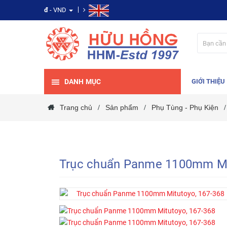
đ
- VND
DANH MỤC
GIỚI THIỆU
Trang chủ
Sản phẩm
Phụ Tùng - Phụ Kiện
/
/
/
Trục chuẩn Panme 1100mm Mi