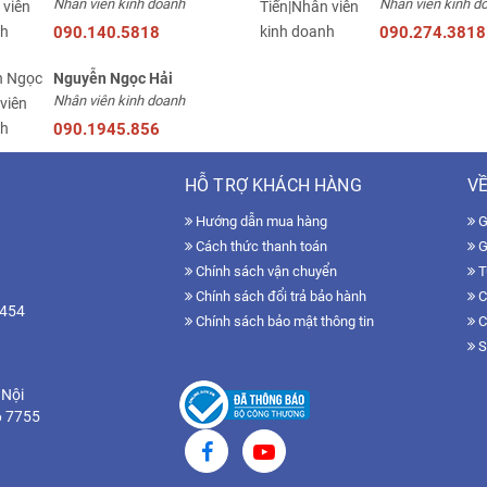
Nhân viên kinh doanh
Nhân viên kinh d
090.140.5818
090.274.3818
Nguyễn Ngọc Hải
Nhân viên kinh doanh
090.1945.856
HỖ TRỢ KHÁCH HÀNG
VỀ
Hướng dẫn mua hàng
Gi
Cách thức thanh toán
G
Chính sách vận chuyển
T
Chính sách đổi trả bảo hành
C
7454
Chính sách bảo mật thông tin
C
S
 Nội
6 7755