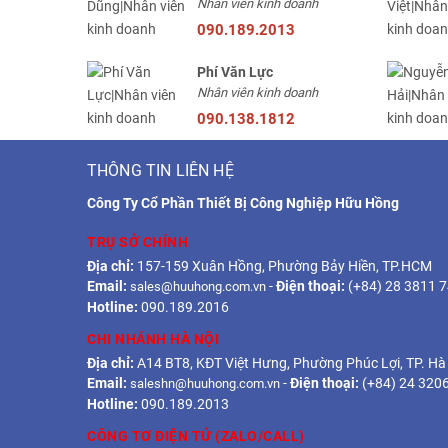
Nhân viên kinh doanh
090.189.2013
Phí Văn Lực
Nhân viên kinh doanh
090.138.1812
THÔNG TIN LIÊN HỆ
Công Ty Cổ Phần Thiết Bị Công Nghiệp Hữu Hồng
TRỤ SỞ CHÍNH
Địa chỉ:
157-159 Xuân Hồng, Phường Bảy Hiền, TP.HCM
Email:
-
Điện thoại:
(+84) 28 3811 
sales@huuhong.com.vn
Hotline:
090.189.2016
CHI NHÁNH HÀ NỘI
Địa chỉ:
A14 BT8, KĐT Việt Hưng, Phường Phúc Lợi, TP. Hà
Email:
-
Điện thoại:
(+84) 24 320
saleshn@huuhong.com.vn
Hotline:
090.189.2013
CÔNG TƠ ĐIỆN TỬ (ZALO/CALL)