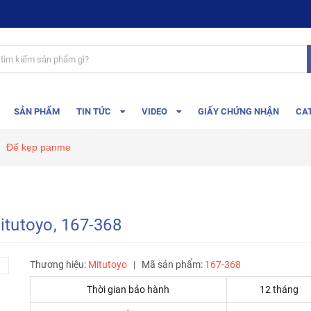
SẢN PHẨM
TIN TỨC
VIDEO
GIẤY CHỨNG NHẬN
CA
Đế kẹp panme
tutoyo, 167-368
Thương hiệu:
Mitutoyo
|
Mã sản phẩm:
167-368
Thời gian bảo hành
12 tháng